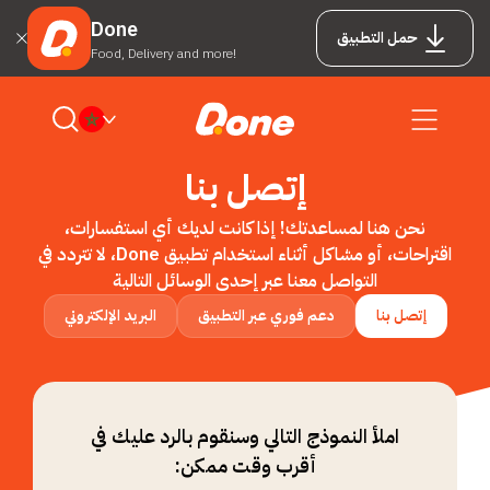
Done
حمل التطبيق
Food, Delivery and more!
إتصل بنا
نحن هنا لمساعدتك! إذا كانت لديك أي استفسارات،
اقتراحات، أو مشاكل أثناء استخدام تطبيق Done، لا تتردد في
التواصل معنا عبر إحدى الوسائل التالية
إتصل بنا
دعم فوري عبر التطبيق
البريد الإلكتروني
املأ النموذج التالي وسنقوم بالرد عليك في
أقرب وقت ممكن: