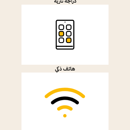
دراجة نارية
هاتف ذكي