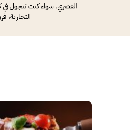
العصري. سواء كنت تتجول في ك
التجارية، فإ