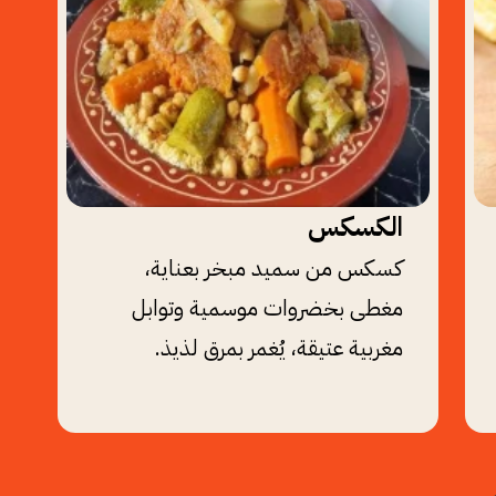
الكسكس
كسكس من سميد مبخر بعناية،
مغطى بخضروات موسمية وتوابل
مغربية عتيقة، يُغمر بمرق لذيذ.