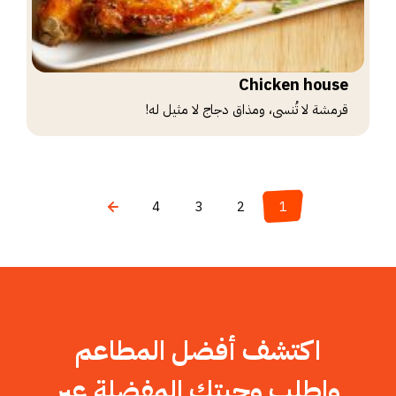
Chicken house
قرمشة لا تُنسى، ومذاق دجاج لا مثيل له!
4
3
2
1
اكتشف أفضل المطاعم
واطلب وجبتك المفضلة عبر