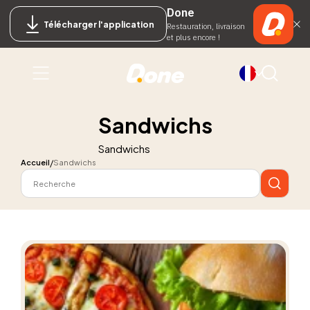
Done
Télécharger l'application
Restauration, livraison
et plus encore !
Sandwichs
Sandwichs
Accueil
Sandwichs