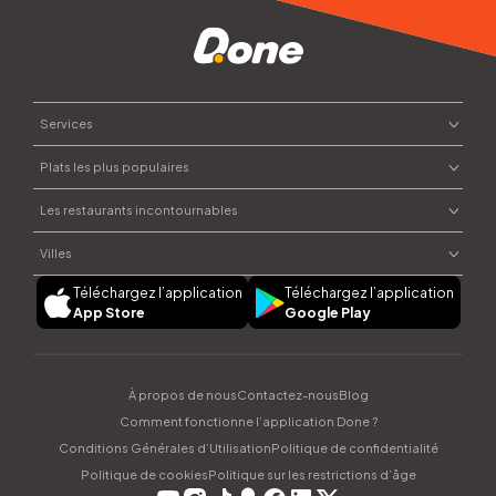
Services
Plats les plus populaires
Commander un repas
Envoyer des fleurs
Les restaurants incontournables
Plats marocains
Commander du chocolat
Street food
Villes
Courses à domicile
Moojood
Pâtisseries
Offrir un cadeau
Téléchargez l’application
Téléchargez l’application
Dar Naji
Plats syriens
Rabat
App Store
Google Play
Parapharmacie
Sushi House
Salades
Casablanca
Ayamak Ya Cham
Marrakech
CAPANNA
Fès
À propos de nous
Contactez-nous
Blog
dipndip
Tanger
Comment fonctionne l’application Done ?
Agadir
Conditions Générales d’Utilisation
Politique de confidentialité
Politique de cookies
Politique sur les restrictions d’âge