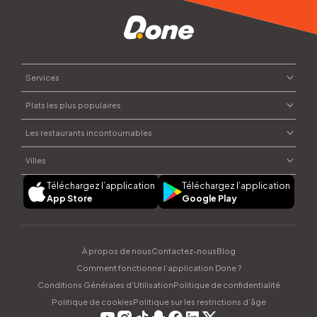
Services
Plats les plus populaires
Commander un repas
Envoyer des fleurs
Les restaurants incontournables
Plats marocains
Commander du chocolat
Street food
Villes
Courses à domicile
Moojood
Pâtisseries
Offrir un cadeau
Téléchargez l’application
Téléchargez l’application
Dar Naji
Plats syriens
Rabat
App Store
Google Play
Parapharmacie
Sushi House
Salades
Casablanca
Ayamak Ya Cham
Marrakech
CAPANNA
Fès
À propos de nous
Contactez-nous
Blog
dipndip
Tanger
Comment fonctionne l’application Done ?
Agadir
Conditions Générales d’Utilisation
Politique de confidentialité
Politique de cookies
Politique sur les restrictions d’âge