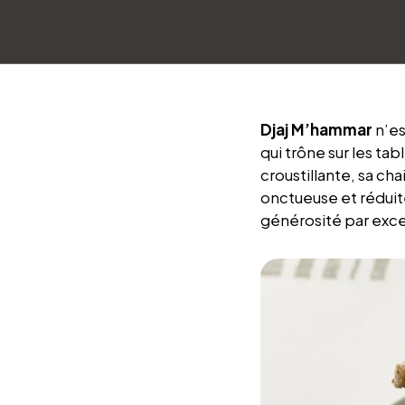
Djaj M’hammar
n’es
qui trône sur les tab
croustillante, sa ch
onctueuse et réduite
générosité par exce