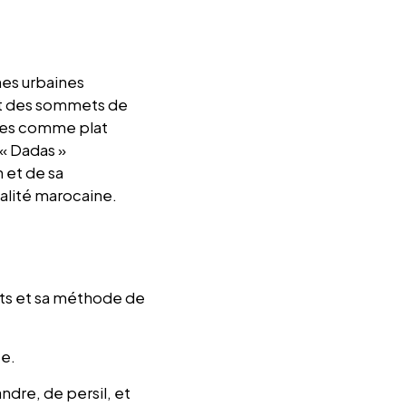
ines urbaines
int des sommets de
ures comme plat
 « Dadas »
n et de sa
alité marocaine.
nts et sa méthode de
ée.
ndre, de persil, et