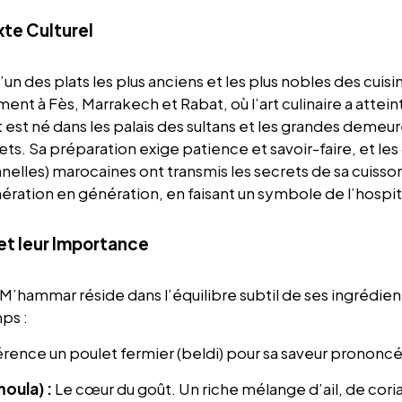
xte Culturel
l’un des plats les plus anciens et les plus nobles des cuis
nt à Fès, Marrakech et Rabat, où l’art culinaire a atte
t est né dans les palais des sultans et les grandes deme
ts. Sa préparation exige patience et savoir-faire, et les
onnelles) marocaines ont transmis les secrets de sa cuisso
ération en génération, en faisant un symbole de l’hospit
et leur Importance
 M’hammar réside dans l’équilibre subtil de ses ingrédie
ps :
rence un poulet fermier (beldi) pour sa saveur prononc
oula) :
Le cœur du goût. Un riche mélange d’ail, de coria