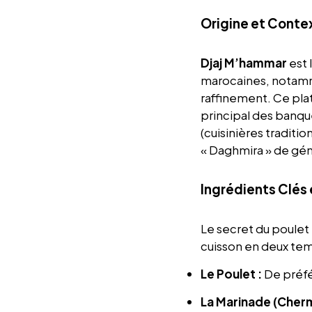
Origine et Conte
Djaj M’hammar
est 
marocaines, notamme
raffinement. Ce pla
principal des banque
(cuisinières traditi
« Daghmira » de gén
Ingrédients Clés 
Le secret du poulet
cuisson en deux tem
Le Poulet :
De préfé
La Marinade (Cherm