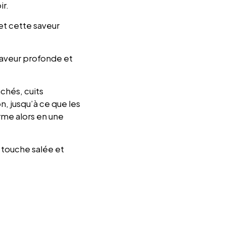
ir.
et cette saveur
saveur profonde et
chés, cuits
n, jusqu’à ce que les
rme alors en une
 touche salée et