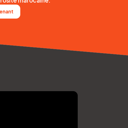
érosité marocaine.
enant