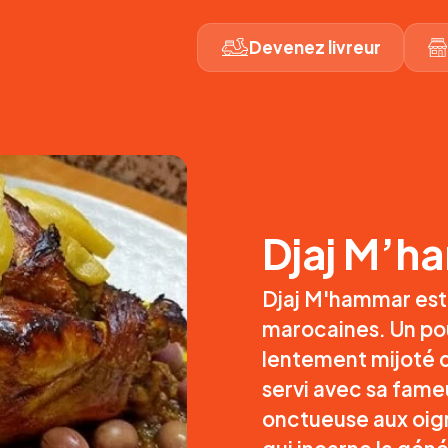
Devenez livreur
Djaj M’h
Djaj M'hammar est 
marocaines. Un pou
lentement mijoté 
servi avec sa fam
onctueuse aux oigno