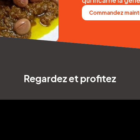
qui incarne la gén
Commandez maint
Regardez et profitez