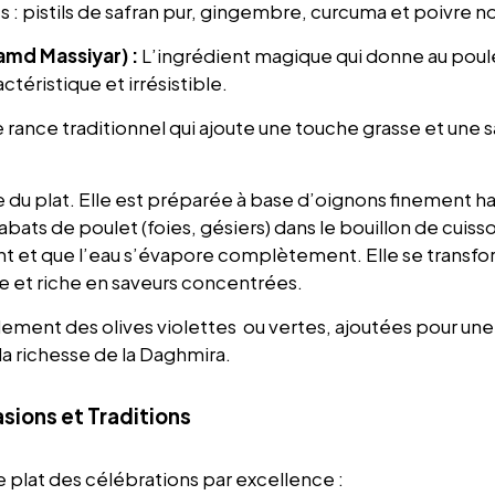
: pistils de safran pur, gingembre, curcuma et poivre no
amd Massiyar) :
L’ingrédient magique qui donne au poul
actéristique et irrésistible.
 rance traditionnel qui ajoute une touche grasse et une 
 du plat. Elle est préparée à base d’oignons finement ha
bats de poulet (foies, gésiers) dans le bouillon de cuisso
t et que l’eau s’évapore complètement. Elle se transfo
e et riche en saveurs concentrées.
ment des olives violettes ou vertes, ajoutées pour une
la richesse de la Daghmira.
sions et Traditions
 plat des célébrations par excellence :