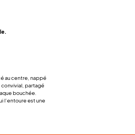
le.
cé au centre, nappé
 convivial, partagé
chaque bouchée.
i l’entoure est une