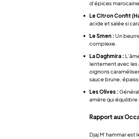
d’épices marocaines 
Le Citron Confit (H
acide et salée si car
Le Smen :
Un beurre
complexe.
La Daghmira :
L’âme
lentement avec les a
oignons caramélisen
sauce brune, épaiss
Les Olives :
Générale
amère qui équilibre 
Rapport aux Occa
Djaj M’hammar est le