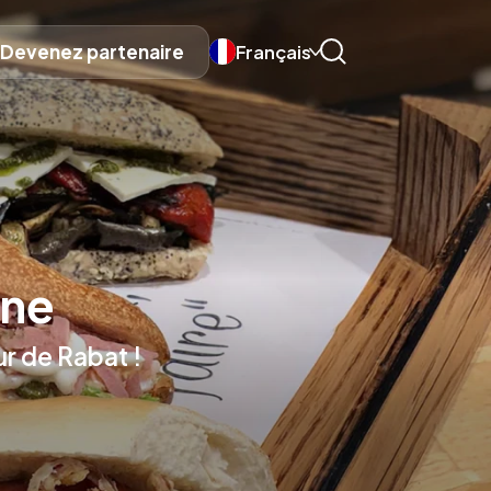
Devenez partenaire
Français
ine
ur de Rabat !