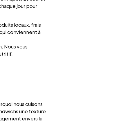
chaque jour pour
duits locaux, frais
 qui conviennent à
s
n. Nous vous
tritif.
urquoi nous cuisons
andwichs une texture
gagement envers la