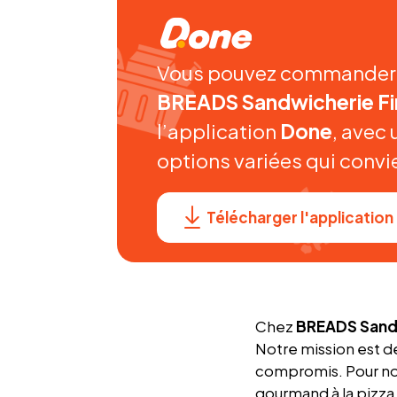
Vous pouvez commander v
BREADS
Sandwicherie F
l’application
Done
, avec 
options variées qui convi
Télécharger l'application
Chez
BREADS Sandw
Notre mission est de 
compromis. Pour nou
gourmand à la pizza 