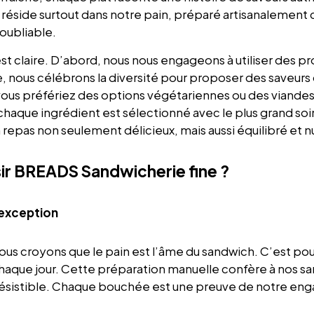
 réside
surtout
dans notre pain, préparé artisanalement 
noubliable.
t claire.
D’abord,
nous nous engageons à utiliser des pro
e,
nous célébrons la diversité pour proposer des saveurs
 vous préfériez des options végétariennes
ou
des
viande
chaque ingrédient est sélectionné avec le plus grand soi
un repas non seulement délicieux,
mais aussi
équilibré et nu
ir BREADS Sandwicherie fine ?
’exception
ous croyons que le pain est l’âme du sandwich. C’est po
haque jour. Cette préparation manuelle confère à nos s
résistible. Chaque bouchée est une preuve de notre en