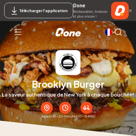
Done
Télécharger l'application
Restauration, livraison
et plus encore !
Brooklyn Burger
La saveur authentique de New York à chaque bouchée!
Agadir
15-20 minutes
07-15 MAD