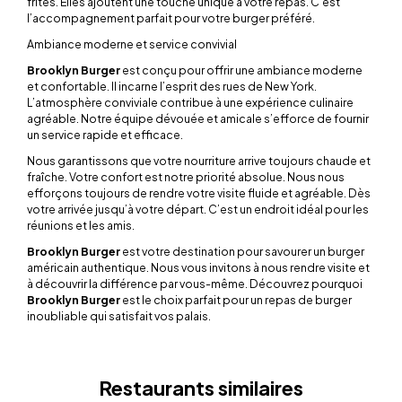
frites. Elles ajoutent une touche unique à votre repas. C’est
l’accompagnement parfait pour votre burger préféré.
Ambiance moderne et service convivial
Brooklyn Burger
est conçu pour offrir une ambiance moderne
et confortable. Il incarne l’esprit des rues de New York.
L’atmosphère conviviale contribue à une expérience culinaire
agréable. Notre équipe dévouée et amicale s’efforce de fournir
un service rapide et efficace.
Nous garantissons que votre nourriture arrive toujours chaude et
fraîche. Votre confort est notre priorité absolue. Nous nous
efforçons toujours de rendre votre visite fluide et agréable. Dès
votre arrivée jusqu’à votre départ. C’est un endroit idéal pour les
réunions et les amis.
Brooklyn Burger
est votre destination pour savourer un burger
américain authentique. Nous vous invitons à nous rendre visite et
à découvrir la différence par vous-même. Découvrez pourquoi
Brooklyn Burger
est le choix parfait pour un repas de burger
inoubliable qui satisfait vos palais.
Restaurants similaires