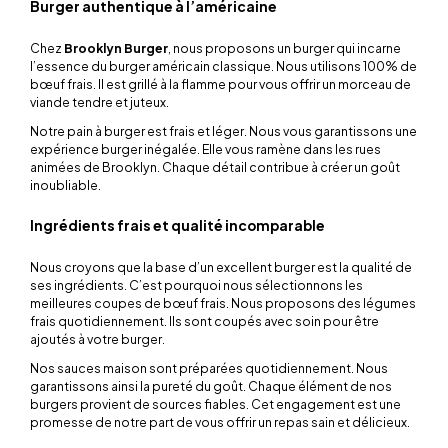
Burger authentique à l’américaine
Chez
Brooklyn Burger
, nous proposons un burger qui incarne
l’essence du burger américain classique. Nous utilisons 100% de
bœuf frais. Il est grillé à la flamme pour vous offrir un morceau de
viande tendre et juteux.
Notre pain à burger est frais et léger. Nous vous garantissons une
expérience burger inégalée. Elle vous ramène dans les rues
animées de Brooklyn. Chaque détail contribue à créer un goût
inoubliable.
Ingrédients frais et qualité incomparable
Nous croyons que la base d’un excellent burger est la qualité de
ses ingrédients. C’est pourquoi nous sélectionnons les
meilleures coupes de bœuf frais. Nous proposons des légumes
frais quotidiennement. Ils sont coupés avec soin pour être
ajoutés à votre burger.
Nos sauces maison sont préparées quotidiennement. Nous
garantissons ainsi la pureté du goût. Chaque élément de nos
burgers provient de sources fiables. Cet engagement est une
promesse de notre part de vous offrir un repas sain et délicieux.