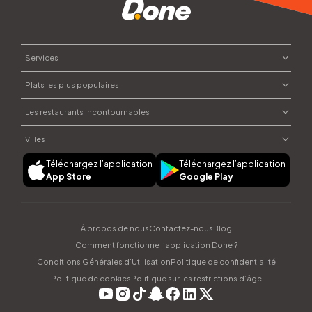
Services
Plats les plus populaires
Commander un repas
Envoyer des fleurs
Les restaurants incontournables
Plats marocains
Commander du chocolat
Street food
Villes
Courses à domicile
Moojood
Pâtisseries
Offrir un cadeau
Téléchargez l’application
Téléchargez l’application
Dar Naji
Plats syriens
Rabat
App Store
Google Play
Parapharmacie
Sushi House
Salades
Casablanca
Ayamak Ya Cham
Marrakech
CAPANNA
Fès
À propos de nous
Contactez-nous
Blog
dipndip
Tanger
Comment fonctionne l’application Done ?
Agadir
Conditions Générales d’Utilisation
Politique de confidentialité
Politique de cookies
Politique sur les restrictions d’âge