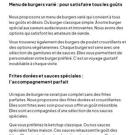
Menu de burgers varié : pour satisfaire tous les goûts
Nous proposons un menu de burgers varié qui convient à tous
les goûts et désirs. Du burger classique simple. À notre burger
spécial aux saveurs audacieuses et innovantes. Nous avons des
options qui satisfont les amateurs de viande.
Vous trouverez également des burgers de poulet croustillants et
des options végétariennes. Chaque burger est servi avec une
sélection de garnitures et de sauces. Elles vous permettent de
personnaliser votre burger préféré. C’est un voyage gustatif
inoubliable à chaque visite.
Frites dorées et sauces spéciales :
l’accompagnement parfait
Un repas de burger ne serait pas complet sans des frites
parfaites. Nous proposons des frites dorées et croustillantes.
Elles sont frites avec soin pour vous offrir un goût irrésistible.
Elles sont accompagnées d’une sélection de nos sauces
spéciales.
Que vous préfériez le ketchup classique. Ou nos sauces
spéciales faites maison. Ces sauces rehaussent le goût des