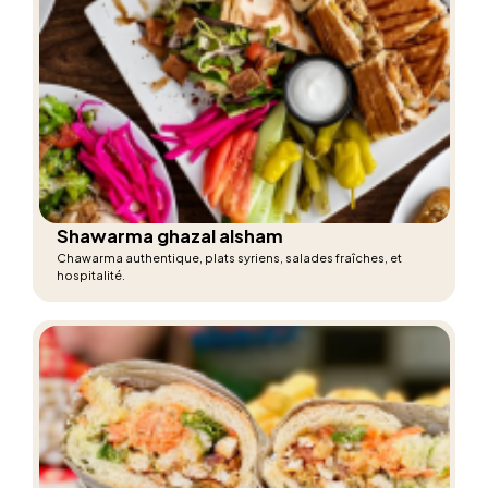
Shawarma ghazal alsham
Chawarma authentique, plats syriens, salades fraîches, et
hospitalité.