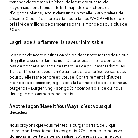
tranches de tomates fraîches, de laitue croquante, de
mayonnaise onctueuse, de ketchup, de cornichons et
d’oignons blancs, le tout dans un pain moelleux aux graines de
sésame. C’est l’équilibre parfait qui a fait du WHOPPER le choix
préféré de millions de personnes dans le monde depuis plus de
60 ans.
La grillade à la flamme: la saveur inimitable
Le secret de notre distinction réside dans notre méthode unique
de grillade sur une flamme nue. Ce processus ne se contente
pas de donner à la viande ces marques de grill caractéristiques ;
il lui confère une saveur fumée authentique et préserve ses sucs
pour qu’elle reste tendre et juteuse. Contrairement à d’autres
méthodes de cuisson, la grillade à la flamme est ce qui donne au
burger de « Burger King » son goût incomparable, ce qui nous
distingue de tous nos concurrents.
À votre façon (Have It Your Way): c’est vous qui
décidez
Nous croyons que vous méritez le burger parfait, celui qui
correspond exactement à vos goûts. C’est pourquoi nous vous
donnons la liberté de personnaliser votre repas comme vous