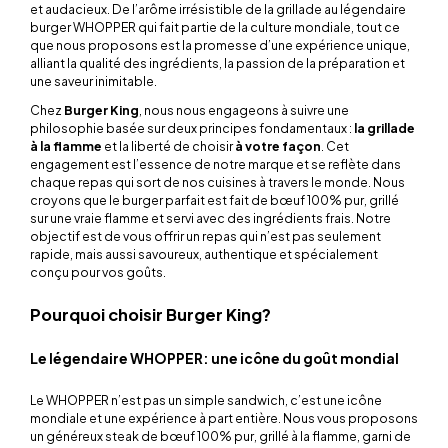
et audacieux. De l’arôme irrésistible de la grillade au légendaire
burger WHOPPER qui fait partie de la culture mondiale, tout ce
que nous proposons est la promesse d’une expérience unique,
alliant la qualité des ingrédients, la passion de la préparation et
une saveur inimitable.
Chez
Burger King
, nous nous engageons à suivre une
philosophie basée sur deux principes fondamentaux :
la grillade
à la flamme
et la liberté de choisir
à votre façon
. Cet
engagement est l’essence de notre marque et se reflète dans
chaque repas qui sort de nos cuisines à travers le monde. Nous
croyons que le burger parfait est fait de bœuf 100% pur, grillé
sur une vraie flamme et servi avec des ingrédients frais. Notre
objectif est de vous offrir un repas qui n’est pas seulement
rapide, mais aussi savoureux, authentique et spécialement
conçu pour vos goûts.
Pourquoi choisir Burger King?
Le légendaire WHOPPER: une icône du goût mondial
Le WHOPPER n’est pas un simple sandwich, c’est une icône
mondiale et une expérience à part entière. Nous vous proposons
un généreux steak de bœuf 100% pur, grillé à la flamme, garni de