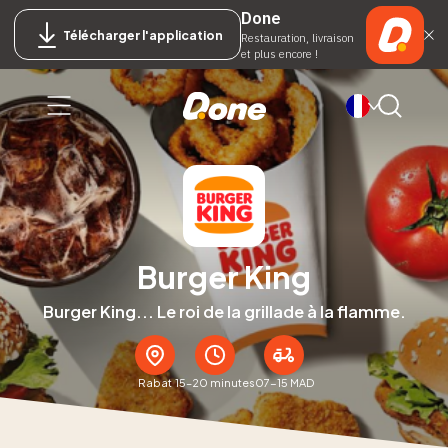
Done
Télécharger l'application
Restauration, livraison
et plus encore !
Burger King
Burger King... Le roi de la grillade à la flamme.
Rabat
15–20 minutes
07-15 MAD