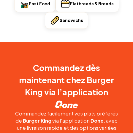
Fast Food
Flatbreads & Breads
Sandwichs
Commandez dès
maintenant chez Burger
King via l’application
Commandez facilement vos plats préférés
de
Burger King
via l’application
Done
, avec
une livraison rapide et des options variées