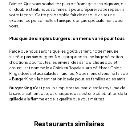
l’aimez. Que vous souhaitiez plus de fromage, sans oignons, ou
un double steak, nous sommes là pour préparer votre repas « à
votre façon ». Cette philosophie fait de chaque visite une
expérience personnelle et unique, conçue spécialement pour
vous.
Plus que de simples burgers: un menu varié pour tous
Parce que nous savons que les goûts varient, notre menu ne
s’arrête pas aux burgers. Nous proposons une large sélection
d’options pour toutes les envies, des sandwichs au poulet
croustillant comme le « Chicken Royale », aux célèbres Onion
Rings dorés et aux salades fraîches. Notre menu diversifié fait de
« Burger King » la destination idéale pour les familles et les amis.
Burger King
n’est pas un simple restaurant; c’est le royaume de
la saveur authentique, où chaque repas est une célébration de la
grillade à la flamme et de la qualité que vous méritez.
Restaurants similaires