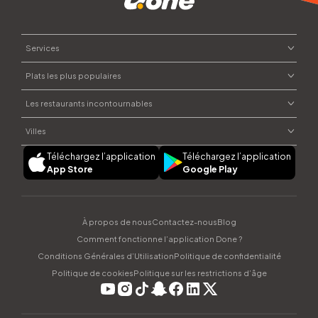
Services
Plats les plus populaires
Commander un repas
Envoyer des fleurs
Les restaurants incontournables
Plats marocains
Commander du chocolat
Street food
Villes
Courses à domicile
Moojood
Pâtisseries
Offrir un cadeau
Téléchargez l’application
Téléchargez l’application
Dar Naji
Plats syriens
Rabat
App Store
Google Play
Parapharmacie
Sushi House
Salades
Casablanca
Ayamak Ya Cham
Marrakech
CAPANNA
Fès
À propos de nous
Contactez-nous
Blog
dipndip
Tanger
Comment fonctionne l’application Done ?
Agadir
Conditions Générales d’Utilisation
Politique de confidentialité
Politique de cookies
Politique sur les restrictions d’âge