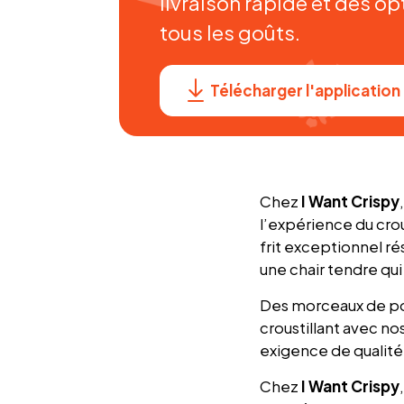
livraison rapide et des op
tous les goûts.
Télécharger l'application
Chez
I Want Crispy
l’expérience du crou
frit exceptionnel ré
une chair tendre qu
Des morceaux de pou
croustillant avec no
exigence de qualité
Chez
I Want Crispy