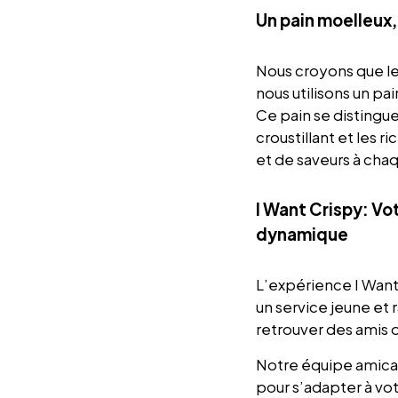
Un pain moelleux,
Nous croyons que le
nous utilisons un p
Ce pain se distingue
croustillant et les r
et de saveurs à ch
I Want Crispy: Vo
dynamique
L’expérience I Want 
un service jeune et 
retrouver des amis 
Notre équipe amicale
pour s’adapter à vo