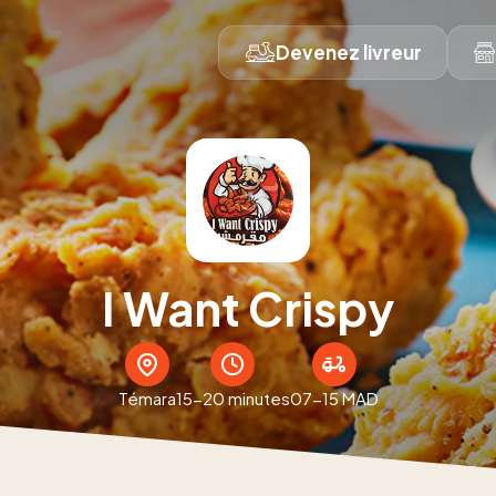
Devenez livreur
I Want Crispy
Témara
15-20 minutes
07-15 MAD