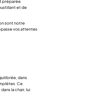
st préparée
ustillant et de
on sont notre
dépasse vos attentes
quilibrée, dans
omplètes. Ce
ns la chair, lui