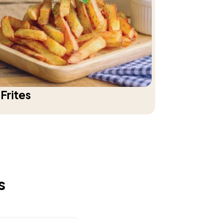
Frites
s