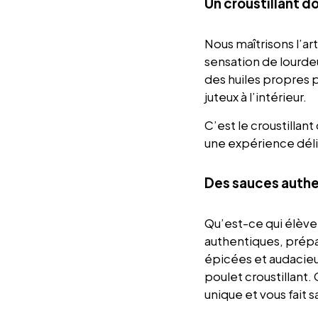
Un croustillant do
Nous maîtrisons l’art
sensation de lourdeu
des huiles propres p
juteux à l’intérieur.
C’est le croustilla
une expérience déli
Des sauces authen
Qu’est-ce qui élève 
authentiques, prépa
épicées et audacieu
poulet croustillant.
unique et vous fait