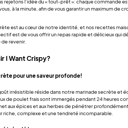
us rejetons l’idée du « tout-prêt »: chaque commande e
us, à la minute, afin de vous garantir un maximum de cro
ète est au cœur de notre identité, et nos recettes mais
ectif est de vous offrir un repas rapide et délicieux qui 
 de revenir.
ir I Want Crispy?
rète pour une saveur profonde!
oût irrésistible réside dans notre marinade secrète et é
aux de poulet frais sont immergés pendant 24 heures c
et aux épices et aux herbes de pénétrer profondément da
ur riche, complexe et une tendreté incomparable.