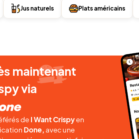
Jus naturels
Plats américains
s maintenant
spy via
éférés de
I Want Crispy
en
lication
Done,
avec une