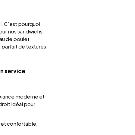
l. C’est pourquoi
pour nos sandwichs.
eau de poulet
e parfait de textures
n service
ambiance moderne et
roit idéal pour
 et confortable,