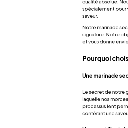
qualité absolue. No
spécialement pour vo
saveur.
Notre marinade secr
signature. Notre obj
et vous donne envie
Pourquoi chois
Une marinade sec
Le secret de notre g
laquelle nos morce
processus lent perm
conférant une save