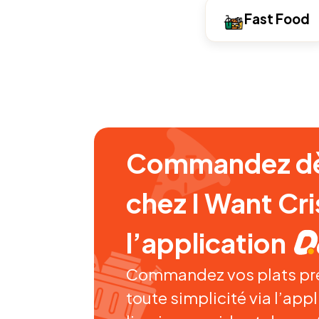
Fast Food
Commandez dè
chez I Want Cri
l’application
Commandez vos plats pr
toute simplicité via l’app