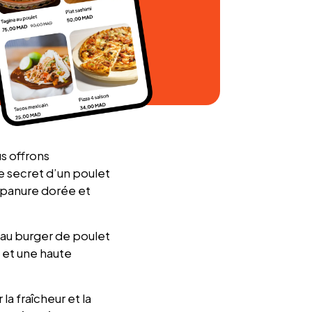
s offrons
e secret d’un poulet
e panure dorée et
 au burger de poulet
 et une haute
a fraîcheur et la