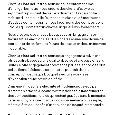
Chez
La Flora Del Patron
, nous ne nous contentons pas
d’arranger les fleurs ; nous créons des chefs-d’œuvre qui
expriment le plus haut degré de raffinement. Grâce à notre
maîtrise d’un art qui allie l’authenticité classique à une touche
d’audace contemporaine, nous façonnons des compositions
uniques qui confèrent un charme singulier à vos événements.
Nous croyons que chaque bouquet est un langage en soi,
traduisant les émotions les plus sincères en une symphonie de
couleurs et de parfums, et faisant de chaque cadeau un moment
inoubliable.
Chez
La
Flora
Del Patron
, nous nous engageons à suivre une
philosophie basée sur une qualité absolue et une passion sans
limites. Notre engagement commence par la sélection des plus
belles fleurs fraîches de saison, et se poursuit dans la
conception de chaque bouquet avec un savoir-faire
d’exception et une précision infinie.
Dans une atmosphère élégante et moderne, notre équipe
d’artistes s’attache à incarner votre vision et à la transformer en
des compositions florales qui restent gravées dans la mémoire,
car nous croyons que chaque occasion, même la plus simple,
mérite d’être couronnée d’une touche de beauté intemporelle.