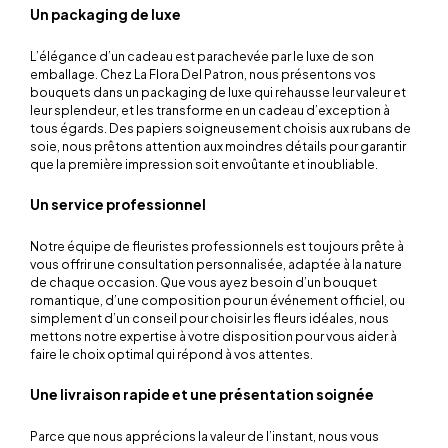
Un packaging de luxe
L’élégance d’un cadeau est parachevée par le luxe de son
emballage. Chez La Flora Del Patron, nous présentons vos
bouquets dans un packaging de luxe qui rehausse leur valeur et
leur splendeur, et les transforme en un cadeau d’exception à
tous égards. Des papiers soigneusement choisis aux rubans de
soie, nous prêtons attention aux moindres détails pour garantir
que la première impression soit envoûtante et inoubliable.
Un service professionnel
Notre équipe de fleuristes professionnels est toujours prête à
vous offrir une consultation personnalisée, adaptée à la nature
de chaque occasion. Que vous ayez besoin d’un bouquet
romantique, d’une composition pour un événement officiel, ou
simplement d’un conseil pour choisir les fleurs idéales, nous
mettons notre expertise à votre disposition pour vous aider à
faire le choix optimal qui répond à vos attentes.
Une livraison rapide et une présentation soignée
Parce que nous apprécions la valeur de l’instant, nous vous