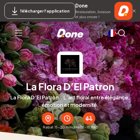
Done
Télécharger l'application
Restauration, livraison
et plus encore !
La Flora D’El Patron
La Flora D’El Patron.. L’art floral entre élégance,
émotion et modernité.
Rabat
15-20 minutes
07-15 MAD