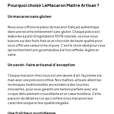
Pourquoi choisir LeMacaron Maitre Artisan ?
Un macaron sans gluten
Nous vous offrons le plaisir du macaron français authentique
dans une recette entièrement sans gluten. Chaque pièce est
élaborée à partir d’ingrédients 100% naturels, où nous nous
basons sur des fruits frais et un chocolat de haute qualité pour
vous offrir une saveur riche et pure. C’est le choix idéal pour ceux
qui recherchent une gourmandise à la fois raffinée, légère et
saine.
Un savoir-faire artisanal d’exception
Chaque macaron chez nous est une œuvre d’art, façonnée à la
main avec une précision infinie. Nos maîtres-artisans allient les
techniques traditionnelles ancestrales à des touches
innovantes, pour vous garantir une texture parfaite avec une
coque délicatement croustillante et un cœur moelleux. Cette
passion du détail est ce qui confère à nos macarons leur
caractère unique et leur qualité inégalée.
Une fraîcheur quotidienne