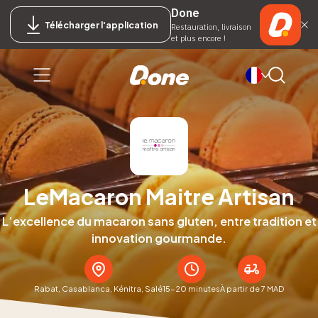
Done
Télécharger l'application
Restauration, livraison
et plus encore !
LeMacaron Maitre Artisan
L’excellence du macaron sans gluten, entre tradition et
innovation gourmande.
Rabat, Casablanca, Kénitra, Salé
15-20 minutes
À partir de 7 MAD