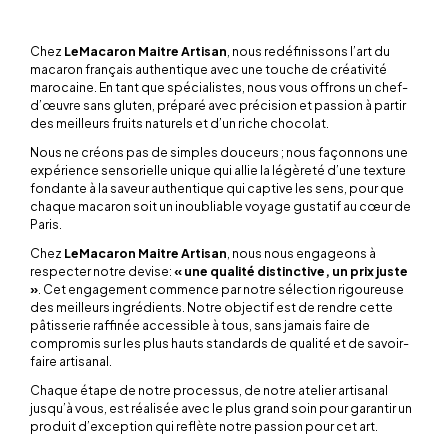
Chez
LeMacaron Maitre Artisan
, nous redéfinissons l’art du
macaron français authentique avec une touche de créativité
marocaine. En tant que spécialistes, nous vous offrons un chef-
d’œuvre sans gluten, préparé avec précision et passion à partir
des meilleurs fruits naturels et d’un riche chocolat.
Nous ne créons pas de simples douceurs ; nous façonnons une
expérience sensorielle unique qui allie la légèreté d’une texture
fondante à la saveur authentique qui captive les sens, pour que
chaque macaron soit un inoubliable voyage gustatif au cœur de
Paris.
Chez
LeMacaron Maitre Artisan
, nous nous engageons à
respecter notre devise:
« une qualité distinctive, un prix juste
»
. Cet engagement commence par notre sélection rigoureuse
des meilleurs ingrédients. Notre objectif est de rendre cette
pâtisserie raffinée accessible à tous, sans jamais faire de
compromis sur les plus hauts standards de qualité et de savoir-
faire artisanal.
Chaque étape de notre processus, de notre atelier artisanal
jusqu’à vous, est réalisée avec le plus grand soin pour garantir un
produit d’exception qui reflète notre passion pour cet art.