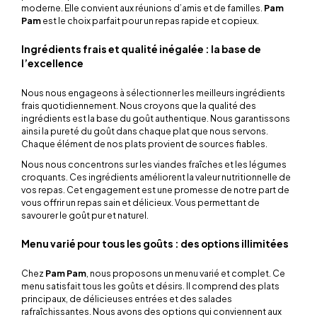
moderne. Elle convient aux réunions d’amis et de familles.
Pam
Pam
est le choix parfait pour un repas rapide et copieux.
Ingrédients frais et qualité inégalée : la base de
l’excellence
Nous nous engageons à sélectionner les meilleurs ingrédients
frais quotidiennement. Nous croyons que la qualité des
ingrédients est la base du goût authentique. Nous garantissons
ainsi la pureté du goût dans chaque plat que nous servons.
Chaque élément de nos plats provient de sources fiables.
Nous nous concentrons sur les viandes fraîches et les légumes
croquants. Ces ingrédients améliorent la valeur nutritionnelle de
vos repas. Cet engagement est une promesse de notre part de
vous offrir un repas sain et délicieux. Vous permettant de
savourer le goût pur et naturel.
Menu varié pour tous les goûts : des options illimitées
Chez
Pam Pam
, nous proposons un menu varié et complet. Ce
menu satisfait tous les goûts et désirs. Il comprend des plats
principaux, de délicieuses entrées et des salades
rafraîchissantes. Nous avons des options qui conviennent aux