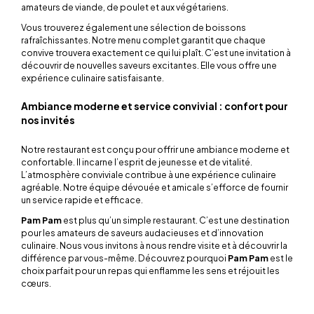
amateurs de viande, de poulet et aux végétariens.
Vous trouverez également une sélection de boissons
rafraîchissantes. Notre menu complet garantit que chaque
convive trouvera exactement ce qui lui plaît. C’est une invitation à
découvrir de nouvelles saveurs excitantes. Elle vous offre une
expérience culinaire satisfaisante.
Ambiance moderne et service convivial : confort pour
nos invités
Notre restaurant est conçu pour offrir une ambiance moderne et
confortable. Il incarne l’esprit de jeunesse et de vitalité.
L’atmosphère conviviale contribue à une expérience culinaire
agréable. Notre équipe dévouée et amicale s’efforce de fournir
un service rapide et efficace.
Pam Pam
est plus qu’un simple restaurant. C’est une destination
pour les amateurs de saveurs audacieuses et d’innovation
culinaire. Nous vous invitons à nous rendre visite et à découvrir la
différence par vous-même. Découvrez pourquoi
Pam Pam
est le
choix parfait pour un repas qui enflamme les sens et réjouit les
cœurs.