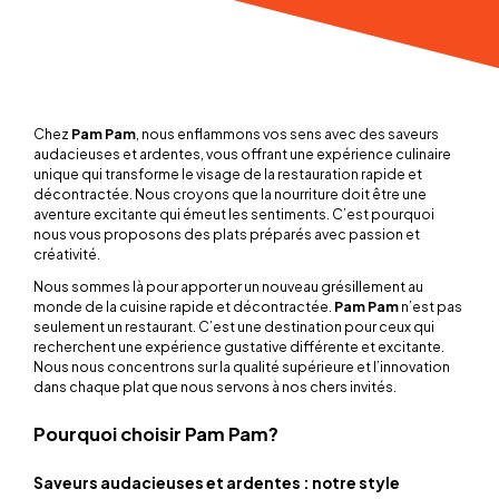
Chez
Pam Pam
, nous enflammons vos sens avec des saveurs
audacieuses et ardentes, vous offrant une expérience culinaire
unique qui transforme le visage de la restauration rapide et
décontractée. Nous croyons que la nourriture doit être une
aventure excitante qui émeut les sentiments. C’est pourquoi
nous vous proposons des plats préparés avec passion et
créativité.
Nous sommes là pour apporter un nouveau grésillement au
monde de la cuisine rapide et décontractée.
Pam Pam
n’est pas
seulement un restaurant. C’est une destination pour ceux qui
recherchent une expérience gustative différente et excitante.
Nous nous concentrons sur la qualité supérieure et l’innovation
dans chaque plat que nous servons à nos chers invités.
Pourquoi choisir Pam Pam?
Saveurs audacieuses et ardentes : notre style