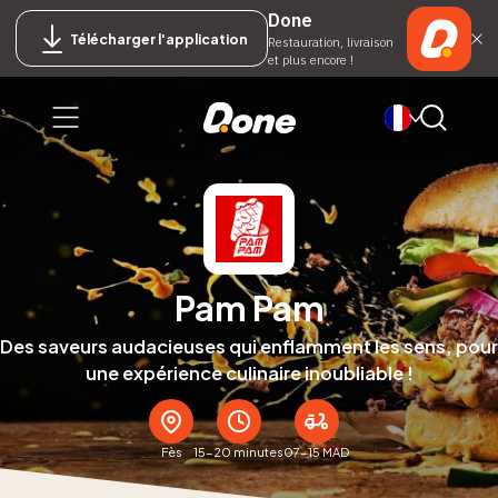
Done
Télécharger l'application
Restauration, livraison
et plus encore !
Pam Pam
Des saveurs audacieuses qui enflamment les sens, pour
une expérience culinaire inoubliable !
Fès
15-20 minutes
07-15 MAD