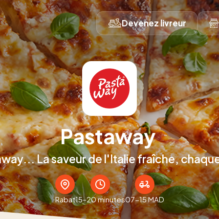
Devenez livreur
Pastaway
way... La saveur de l'Italie fraîche, chaque
Rabat
15–20 minutes
07-15 MAD