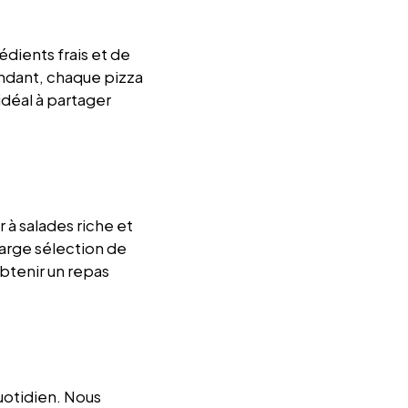
dients frais et de
ondant, chaque pizza
idéal à partager
 à salades riche et
arge sélection de
obtenir un repas
uotidien. Nous