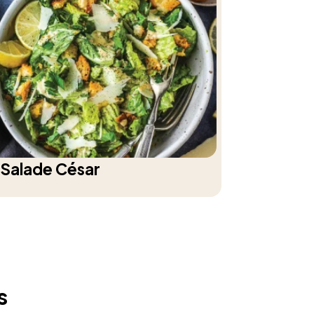
Salade César
s