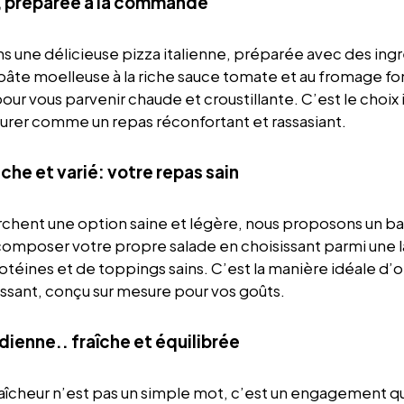
e, préparée à la commande
 une délicieuse pizza italienne, préparée avec des ingré
a pâte moelleuse à la riche sauce tomate et au fromage f
pour vous parvenir chaude et croustillante. C’est le choix 
ourer comme un repas réconfortant et rassasiant.
iche et varié: votre repas sain
rchent une option saine et légère, nous proposons un bar
composer votre propre salade en choisissant parmi une l
otéines et de toppings sains. C’est la manière idéale d’
hissant, conçu sur mesure pour vos goûts.
dienne.. fraîche et équilibrée
raîcheur n’est pas un simple mot, c’est un engagement q