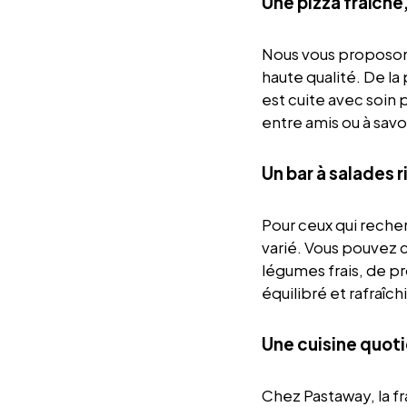
Une pizza fraîch
Nous vous proposons
haute qualité. De l
est cuite avec soin 
entre amis ou à sav
Un bar à salades r
Pour ceux qui reche
varié. Vous pouvez 
légumes frais, de pr
équilibré et rafraîc
Une cuisine quoti
Chez Pastaway, la f