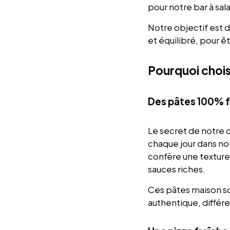
pour notre bar à sal
Notre objectif est d
et équilibré, pour ê
Pourquoi chois
Des pâtes 100% f
Le secret de notre d
chaque jour dans not
confère une texture
sauces riches.
Ces pâtes maison son
authentique, différ