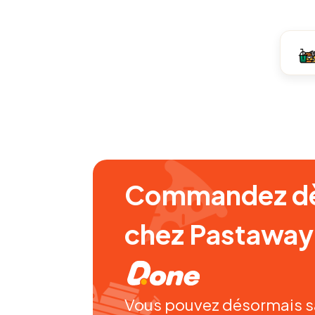
Commandez dè
chez Pastaway v
Vous pouvez désormais sa