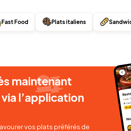
Fast Food
Plats italiens
Sandwi
s maintenant
ia l’application
vourer vos plats préférés de