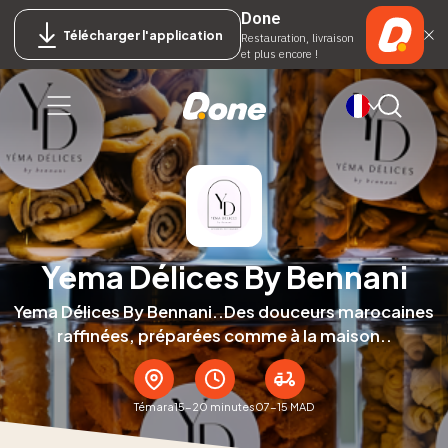
Done
Télécharger l'application
Restauration, livraison
et plus encore !
Yema Délices By Bennani
Yema Délices By Bennani..Des douceurs marocaines
raffinées, préparées comme à la maison..
Témara
15-20 minutes
07-15 MAD