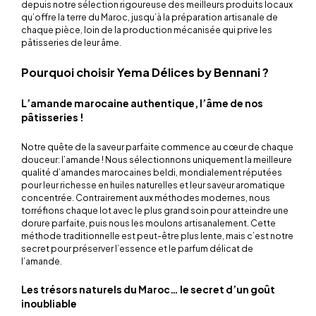
depuis notre sélection rigoureuse des meilleurs produits locaux
qu’offre la terre du Maroc, jusqu’à la préparation artisanale de
chaque pièce, loin de la production mécanisée qui prive les
pâtisseries de leur âme.
Pourquoi choisir Yema Délices by Bennani ?
L’amande marocaine authentique, l’âme de nos
pâtisseries !
Notre quête de la saveur parfaite commence au cœur de chaque
douceur: l’amande ! Nous sélectionnons uniquement la meilleure
qualité d’amandes marocaines
beldi
, mondialement réputées
pour leur richesse en huiles naturelles et leur saveur aromatique
concentrée. Contrairement aux méthodes modernes, nous
torréfions chaque lot avec le plus grand soin pour atteindre une
dorure parfaite, puis nous les moulons artisanalement. Cette
méthode traditionnelle est peut-être plus lente, mais c’est notre
secret pour préserver l’essence et le parfum délicat de
l’amande.
Les trésors naturels du Maroc… le secret d’un goût
inoubliable