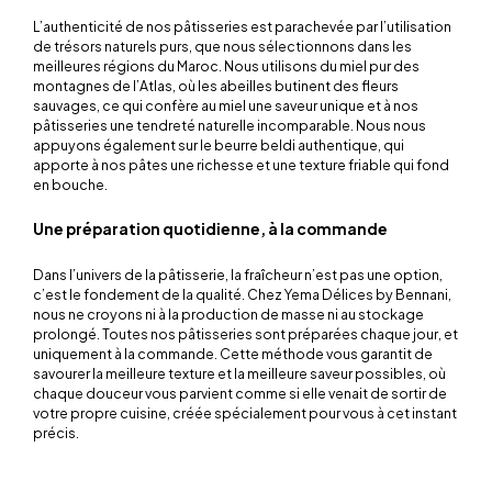
L’authenticité de nos pâtisseries est parachevée par l’utilisation
de trésors naturels purs, que nous sélectionnons dans les
meilleures régions du Maroc. Nous utilisons du miel pur des
montagnes de l’Atlas, où les abeilles butinent des fleurs
sauvages, ce qui confère au miel une saveur unique et à nos
pâtisseries une tendreté naturelle incomparable. Nous nous
appuyons également sur le beurre
beldi
authentique, qui
apporte à nos pâtes une richesse et une texture friable qui fond
en bouche.
Une préparation quotidienne, à la commande
Dans l’univers de la pâtisserie, la fraîcheur n’est pas une option,
c’est le fondement de la qualité. Chez Yema Délices by Bennani,
nous ne croyons ni à la production de masse ni au stockage
prolongé. Toutes nos pâtisseries sont préparées chaque jour, et
uniquement à la commande. Cette méthode vous garantit de
savourer la meilleure texture et la meilleure saveur possibles, où
chaque douceur vous parvient comme si elle venait de sortir de
votre propre cuisine, créée spécialement pour vous à cet instant
précis.