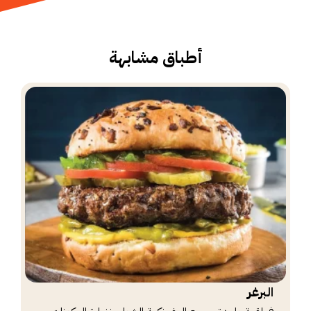
أطباق مشابهة
البرغر