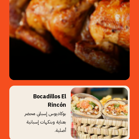
Bocadillos El
Rincón
بوكاديوس إسباني محضر
بعناية وبنكهات إسبانية
أصلية.