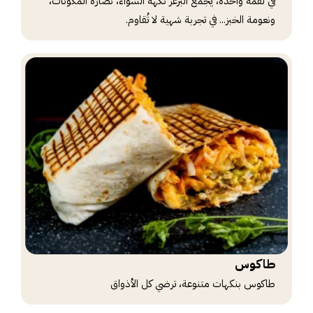
في لقمة واحدة، يجمع البرغر نكهة الشواء، نضارة المكونات،
ونعومة الخبز... في تجربة شهية لا تُقاوم.
طاكوس
طاكوس بنكهات متنوعة، ترضي كل الأذواق