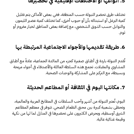
5. أنواعها أو الاختلافات الإقليمية في تحضيرها
تختلف طرق تحضير التبولة حسب المنطقة، ففي بعض الأماكن يتم تقليل
كمية البرغل أو استبداله بأرز أو حبوب أخرى، كما تختلف كمية عصير الليمون
والتوابل حسب الذوق الشخصي، مع إضافة بعض المناطق لخيار مفروم أو
ثوم.
6. طريقة تقديمها والأجواء الاجتماعية المرتبطة بها
تُقدم التبولة باردة في أطباق صغيرة كجزء من المائدة الجماعية، عادةً مع أطباق
المشاوي والمقبلات. تجمع هذه السلطة العائلة والأصدقاء في أجواء مريحة
وبسيطة، مع التركيز على المشاركة والوجبات الصحية.
7. مكانتها اليوم في الثقافة أو المطاعم الحديثة
اليوم، تُعتبر التبولة من أشهر وأحب السلطات في المطابخ العربية والعالمية،
وتحظى بشعبية كبيرة بين محبي الطعام الصحي. تتوفر في معظم المطاعم
الشرق أوسطية، ويحرص الكثيرون على تحضيرها في المنازل لما لها من نكهة
وقيمة غذائية عالية.