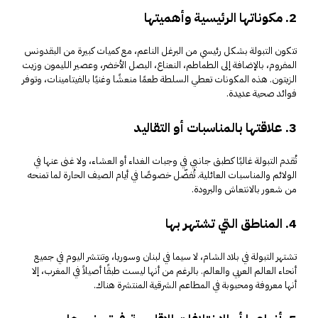
2. مكوناتها الرئيسية وأهميتها
تتكون التبولة بشكل رئيسي من البرغل الناعم، مع كميات كبيرة من البقدونس
المفروم، بالإضافة إلى الطماطم، النعناع، البصل الأخضر، وعصير الليمون وزيت
الزيتون. هذه المكونات تعطي السلطة طعمًا منعشًا وغنيًا بالفيتامينات، وتوفر
فوائد صحية عديدة.
3. علاقتها بالمناسبات أو التقاليد
تُقدم التبولة غالبًا كطبق جانبي في وجبات الغداء أو العشاء، ولا غنى عنها في
الولائم والمناسبات العائلية. تُفضّل خصوصًا في أيام الصيف الحارة لما تمنحه
من شعور بالانتعاش والبرودة.
4. المناطق التي تشتهر بها
تشتهر التبولة في بلاد الشام، لا سيما في لبنان وسوريا، وتنتشر اليوم في جميع
أنحاء العالم العربي والعالم. بالرغم من أنها ليست طبقًا أصيلاً في المغرب، إلا
أنها معروفة ومحبوبة في المطاعم الشرقية المنتشرة هناك.