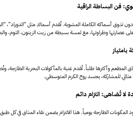
: فن البساطة الراقية
ون تذوق أسماكه الكاملة المشوية. تُقدم أسماك مثل “الدوراد”، “ال
على عصارتها وطراوتها، مع لمسة بسيطة من زيت الزيتون، الثوم، وال
 بامتياز
باق المطعم وأكثرها طلباً. تُقدم غنية بالمأكولات البحرية الطازجة، وتُ
 مثالي للمشاركة، يجسد روح الكرم المتوسطي.
لا تُضاهى: التزام دائم
د المكونات الطازجة يومياً. هذا الالتزام يضمن نقاء المذاق في كل طبق