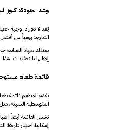
وعد الجودة: كنوز الب
يُعد
لا دورادا
وجهة حقيقية
الطازجة يومياً من أفضل 
يمتلك طهاة المطعم خبرة 
إثقالها بالتعقيدات. هذ
قائمة طعام مستوحا
يقدم المطعم قائمة طعام
المتوسطية الشهية، مثل “Gambas Pil Pil” بنكهته الحارة، أو “Calamars frits” ال
تشمل القائمة أيضاً أطباق
إمكانية اختيار طريقة الطهي ا