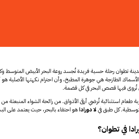
ينة تطوان رحلة حسية فريدة تُجسد روعة البحر الأبيض المتوسط وك
أسماك الطازجة هي جوهرة المطبخ، وأن احترام نكهتها الأصلية ه
ٌ تُروى فيها قصص البحر في كل قضمة.
ة طعام استثنائية تُرضي أرقى الأذواق. من رائحة الشواء المنبعثة من 
متوسطية. كل طبق في
لا دورادا
هو احتفاء بالبحر، حيث يعتمد على البساط
رادا في تطوان؟