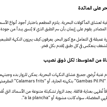
حر على المائدة
 لعشاق المأكولات البحرية. يلتزم المطعم باختيار أجود أنواع الأسم
المصادر. يقوم على إيمان بأن سر الطبق الذي لا يُنسى يبدأ من جودة 
عميقة في التعامل مع كنوز البحر. يعرفون كيف يبرزون النكهة الطبي
ا الشغف ينعكس في كل طبق يُقدم بكل فخر.
ة من المتوسط: لكل ذوق نصيب
 غنية تُرضي جميع عشاق النكهات البحرية. يمكن للزوار بدء وجبتهم
مقرمش.
اً تُطهى بعناية فائقة. يجد الزوار تشكيلة متنوعة من الأسماك التي ت
لمفضلة، سواء كانت مشوية أو “a la plancha”.