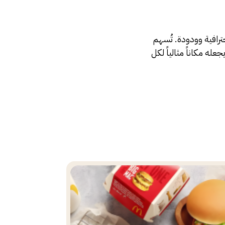
رافية وودودة. تُسهم
عله مكاناً مثالياً لكل