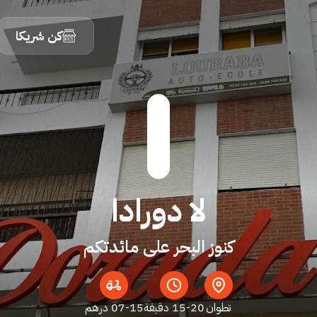
كن شريكا
لا دورادا
كنوز البحر على مائدتكم
تطوان
15-20 دقيقة
07-15 درهم