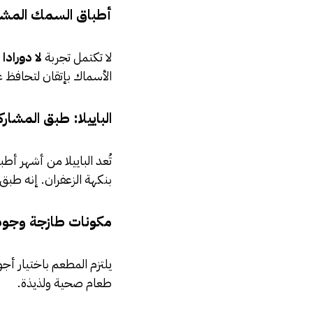
أطباق السمك المشوي
لا تكتمل تجربة
لا دورادا
د
الأسماك بإتقان لتحافظ 
الباييلا: طبق المشاركة
تُعد الباييلا من أشهر أط
بنكهة الزعفران. إنه طبق
مكونات طازجة وجودة 
يلتزم المطعم باختيار أجو
طعام صحية ولذيذة.