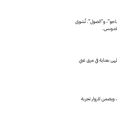
باجو”، و”الصول”. تُشوى
بقدونس.
طهى بعناية في مرق غني
، ويضمن للزوار تجربة