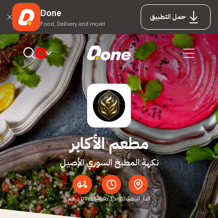
Done
حمل التطبيق
Food, Delivery and more!
مطعم الأكابر
نكهة المطبخ السوري الأصيل
الدار البيضاء
15-20 دقيقة
07-15 درهم