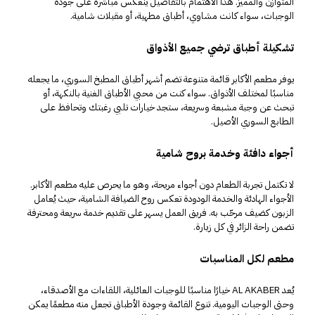
المتوازن والمميز. هذا الاهتمام بالتفاصيل ينعكس مباشرة على جودة
الوجبات، سواء كانت مشاوي، أطباق مطهية، أو
مقبلات
شامية.
تشكيلة أطباق ترضي جميع الأذواق
يوفر مطعم الأكابر قائمة متنوعة تضم أشهر أطباق المطبخ السوري، ما يجعله
مناسبًا لمختلف الأذواق. سواء كنت من محبي الأطباق الغنية بالنكهة، أو
تبحث عن وجبة مشبعة وسريعة، ستجد خيارات تلبي رغبتك وتحافظ على
الطابع السوري الأصيل.
أجواء دافئة وخدمة بروح شامية
لا تكتمل تجربة الطعام دون أجواء مريحة، وهو ما يحرص عليه مطعم الأكابر.
الأجواء الهادئة والخدمة الودودة تعكس روح الضيافة الشامية، حيث يُعامل
الزبون كضيف مرحّب به. فريق العمل يسهر على تقديم خدمة سريعة ومحترفة
تضمن راحة الزائر في كل زيارة.
مطعم لكل المناسبات
يُعد AL AKABER خيارًا مناسبًا للوجبات العائلية، اللقاءات مع الأصدقاء،
وحتى الوجبات اليومية. تنوع القائمة وجودة الأطباق تجعل منه مطعمًا يمكن