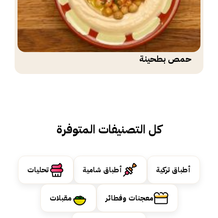
حمص بطحينة
كل التصنيفات المتوفرة
أطباق تركية
أطباق شامية
تحليات
معجنات وفطائر
مقبلات