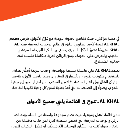
في مدينة مراكش، حيث تتقاطع الحيوية اليومية مع تنوّع الأذواق، يفرض
مطعم
AL KHAL
نفسه كأحد العناوين البارزة في عالم الوجبات السريعة. يقدم
AL
KHAL
مفهومًا عصريًا للأكل السريع، يجمع بين النكهة الجيدة، السرعة في
التقديم، والحرص على الجودة، ليمنح الزبائن تجربة متكاملة تناسب نمط
حياتهم المتسارع.
يعتمد
AL KHAL
على فلسفة بسيطة وواضحة: وجبات سريعة تُحضَّر بعناية،
باستخدام مكونات طازجة، وبأسعار في المتناول. ومنذ اللحظة الأولى، يلاحظ
الزائر أن
الخال
يولي أهمية خاصة لتفاصيل التحضير، من اختيار الخبز، إلى نوعية
اللحوم، وصولًا إلى الصلصات التي تُعدّ بعناية لتمنح كل وجبة نكهتها الخاصة.
AL KHAL..تنوع في القائمة يلبي جميع الأذواق
تتميز قائمة
الخال
بتنوعها، حيث تضم مجموعة واسعة من الساندويتشات،
البرغر، والوجبات السريعة التي تحظى بشعبية كبيرة لدى فئات مختلفة من
الزبائن. سواء كنت من عشّاق الوجبات الكلاسيكية أو تفضّل النكهات القوية،