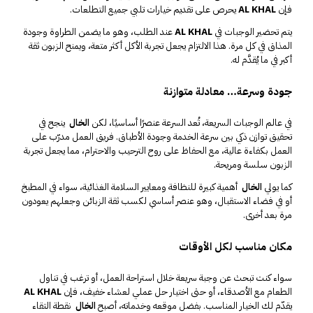
فإن
AL KHAL
يحرص على تقديم خيارات تلبي جميع التطلعات.
يتم تحضير الوجبات في
AL KHAL
عند الطلب، وهو ما يضمن الطراوة وجودة
المذاق في كل مرة. هذا الالتزام يجعل تجربة الأكل أكثر متعة، ويمنح الزبون ثقة
أكبر في ما يُقدَّم له.
جودة وسرعة… معادلة متوازنة
في عالم الوجبات السريعة، تُعد السرعة عنصرًا أساسيًا، لكن
الخال
ينجح في
تحقيق توازن ذكي بين سرعة الخدمة وجودة الأطباق. فريق العمل مدرّب على
العمل بكفاءة عالية، مع الحفاظ على روح الترحيب والاحترام، مما يجعل تجربة
الزبون سلسة ومريحة.
كما يولي
الخال
أهمية كبيرة للنظافة ومعايير السلامة الغذائية، سواء في المطبخ
أو في فضاء الاستقبال، وهو عنصر أساسي لكسب ثقة الزبائن وجعلهم يعودون
مرة بعد أخرى.
مكان مناسب لكل الأوقات
سواء كنت تبحث عن وجبة سريعة خلال استراحة العمل، أو ترغب في تناول
الطعام مع الأصدقاء، أو حتى اختيار حل عملي لعشاء خفيف، فإن
AL KHAL
يقدّم لك الخيار المناسب. بفضل موقعه وخدماته، أصبح
الخال
نقطة التقاء