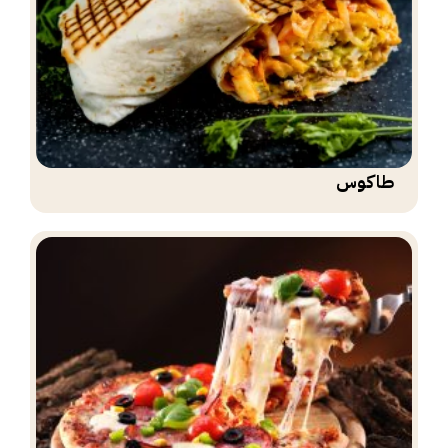
طاكوس