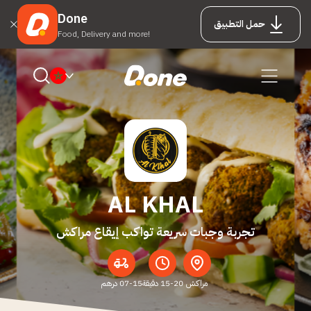
Done
حمل التطبيق
Food, Delivery and more!
AL KHAL
تجربة وجبات سريعة تواكب إيقاع مراكش
مراكش
15-20 دقيقة
07-15 درهم