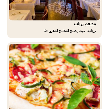
مطعم زرياب
زرياب.. حيث يصبح المطبخ المغربي فنًا