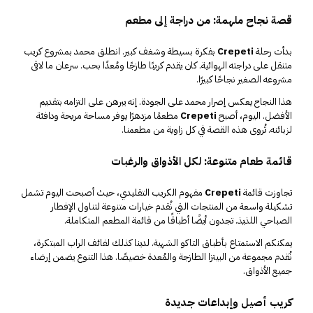
قصة نجاح ملهمة: من دراجة إلى مطعم
بدأت رحلة
Crepeti
بفكرة بسيطة وشغف كبير. انطلق محمد بمشروع كريب
متنقل على دراجته الهوائية. كان يقدم كريبًا طازجًا ومُعدًا بحب. سرعان ما لاقى
مشروعه الصغير نجاحًا كبيرًا.
هذا النجاح يعكس إصرار محمد على الجودة. إنه يبرهن على التزامه بتقديم
الأفضل. اليوم، أصبح
Crepeti
مطعمًا مزدهرًا يوفر مساحة مريحة ودافئة
لزبائنه. تُروى هذه القصة في كل زاوية من مطعمنا.
قائمة طعام متنوعة: لكل الأذواق والرغبات
تجاوزت قائمة
Crepeti
مفهوم الكريب التقليدي، حيث أصبحت اليوم تشمل
تشكيلة واسعة من المنتجات التي نُقدم خيارات متنوعة لتناول الإفطار
الصباحي اللذيذ. تجدون أيضًا أطباقًا من قائمة المطعم المتكاملة.
يمكنكم الاستمتاع بأطباق التاكو الشهية. لدينا كذلك لفائف الراب المبتكرة،
نُقدم مجموعة من البيتزا الطازجة والمُعدة خصيصًا. هذا التنوع يضمن إرضاء
جميع الأذواق.
كريب أصيل وإبداعات جديدة