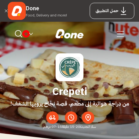
Done
حمل التطبيق
Food, Delivery and more!
Crepeti
من دراجة هوائية إلى مطعم، قصة نجاح يرويها الشغف!
سلا الجديدة
15-20 دقيقة
07-15 درهم