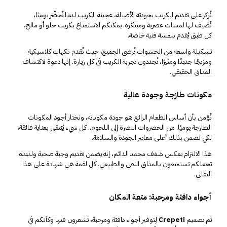
نُركز على تقديم الكريب بجودته الأصيلة، عجينة الكريب لدينا تُحضّر يوميًا،
نُضيف لها لمسات عصرية ومبتكرة. يمكنكم الاستمتاع بكريب حلو أو مالح،
كل طبق يُقدم بلمسة فنية خاصة.
تشكيلة واسعة من الحشوات تُرضي الجميع، حيث نُقدم نكهات كلاسيكية
ومزيجًا جديدًا ومثيرًا، تُجددون تجربة الكريب في كل زيارة. إنها دعوة لاكتشاف
المذاق الحقيقي.
مكونات طازجة وجودة عالية
نُؤمن بأن أساس الطعام الرائع هو جودة مكوناته، ونختار أجود المكونات
الطازجة يوميًا. من الخضروات النضرة إلى اللحوم.. كل شيء يُنتقى بعناية فائقة،
لكي نضمن بذلك أعلى معايير الجودة والسلامة.
هذا الالتزام يعكس شغف محمد الدائم، إنه يضمن تقديم وجبة صحية ولذيذة.
تجعلكم تستمتعون بالمذاق النقي والطبيعي. كل لقمة هي شهادة على هذا
التفاني.
أجواء دافئة ومرحبة: متعة المكان
تم تصميم
Crepeti
لِتوفير أجواء دافئة ومرحبة، تشعرون فيها وكأنكم في