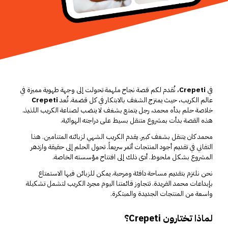
في
Crepeti
، نُقدم لكم قصة نجاح ملهمة تحولت إلى وجهة طهوية مميزة في
عالم الكريب، حيث يمتزج الشغف بالابتكار في كل قضمة. تُعد
Crepeti
خلاصة حلم بدأه محمد، رجل يتمتع بشغف لا ينضب لصناعة الكريب اللذيذ.
هذه القصة بدأت بمشروع متنقل بسيط على دراجته الهوائية.
محمد كان يتنقل بشغف كبير. يقدم الكريب الشهي لزبائنه المتنامين. هذا
التفاني في تقديم أجود المنتجات أثمر سريعاً. تحول الحلم إلى حقيقة وازدهر
المشروع بشكل ملحوظ. أدى ذلك إلى افتتاح مؤسسته الخاصة.
نحن نلتزم بتقديم مساحة دافئة ومرحبة. يمكن للزبائن فيها الاستمتاع
بإبداعات محمد الفريدة. تتجاوز قائمتنا اليوم مجرد الكريب لتشمل تشكيلة
واسعة من المنتجات الجديدة والمبتكرة.
لماذا تختارون Crepeti؟