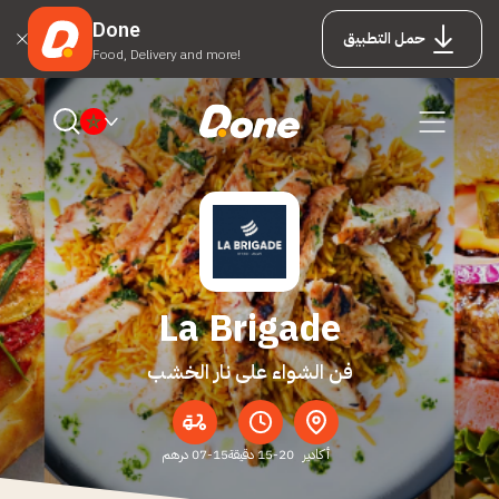
Done
حمل التطبيق
Food, Delivery and more!
La Brigade
فن الشواء على نار الخشب
أكادير
15-20 دقيقة
07-15 درهم