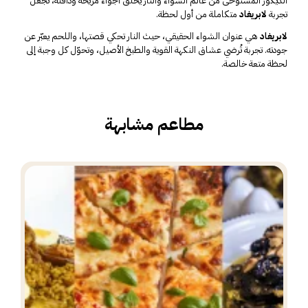
الديكور المستوحى من عالم الشواء والنار يخلق أجواءً مريحة ودافئة، تجعل
تجربة
لابريغاد
متكاملة من أول لحظة.
لابريغاد
هي عنوان الشواء الحقيقي، حيث النار تحكي قصتها، واللحم يعبّر عن
جودته. تجربة تُرضي عشاق النكهة القوية والطبخ الأصيل، وتحوّل كل وجبة إلى
لحظة متعة خالصة.
مطاعم مشابهة