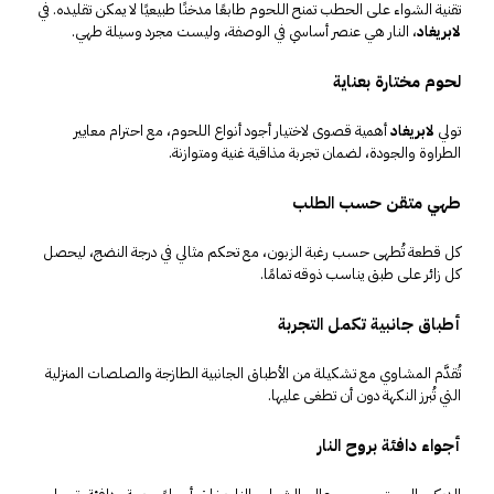
تقنية الشواء على الحطب تمنح اللحوم طابعًا مدخنًا طبيعيًا لا يمكن تقليده. في
لابريغاد
، النار هي عنصر أساسي في الوصفة، وليست مجرد وسيلة طهي.
لحوم مختارة بعناية
تولي
لابريغاد
أهمية قصوى لاختيار أجود أنواع اللحوم، مع احترام معايير
الطراوة والجودة، لضمان تجربة مذاقية غنية ومتوازنة.
طهي متقن حسب الطلب
كل قطعة تُطهى حسب رغبة الزبون، مع تحكم مثالي في درجة النضج، ليحصل
كل زائر على طبق يناسب ذوقه تمامًا.
أطباق جانبية تكمل التجربة
تُقدَّم المشاوي مع تشكيلة من الأطباق الجانبية الطازجة والصلصات المنزلية
التي تُبرز النكهة دون أن تطغى عليها.
أجواء دافئة بروح النار