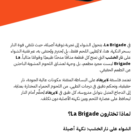
في
La Brigade
، يتحول
الشواء
إلى تجربة ذوقية أصيلة، حيث تلتقي قوة النار
بسحر النكهة. هنا، لا يُطهى اللحم فقط، بل يُحترم ويُحتفى به، عبر تقنية الشواء
على
نار الخشب
التي تمنح كل قطعة مذاقًا مدخنًا طبيعيًا وقوامًا مثالياً.
La
Brigade
ليست مجرد مطعم، بل وجهة لعشاق اللحوم المشوية الباحثين
عن الطعم الحقيقي.
تعتمد فلسفة
لابريغاد
على البساطة المتقنة: مكونات عالية الجودة، نار
حقيقية، وتحكم دقيق في درجات الطهي. من اللحوم الحمراء المختارة بعناية،
إلى الدجاج المتبل بتوابل مدروسة، كل طبق في
لابريغاد
يُحضَّر أمام النار
ليحافظ على عصارة اللحم ويبرز نكهته الأصلية دون تكلف.
لماذا تختارون La Brigade؟
الشواء على نار الخشب: نكهة أصيلة