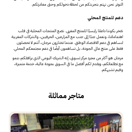
التوتر. نحن نهتم بتجربتكم من لحظة دخولكم وحتى مغادرتكم.
دعم للمنتج المحلي
نفخر بكوننا داعمًا رئيسيًا للمنتج المغربي. نضع المنتجات المحلية في قلب
اهتماماتنا، ونعمل جنبًا إلى جنب مع المزارعين، الحرفيين، والشركات المغربية
لنساهم في دعم الاقتصاد الوطني. عندما تختارون مرجان، أنتم لا تحصلون
فقط على منتج عالي الجودة، بل تساهمون أيضًا في دعم مجتمعكم المحلي.
مرجان هو أكثر من مجرد مركز تسوق، إنه الشريك اليومي الذي يرافقكم، ينمو
مع تطلعاتكم، ويقدم لكم أفضل ما في السوق بجودة عالية، خدمة متميزة،
وقيم تشبهكم.
متاجر مماثلة