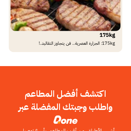
175kg
175kg: الجزارة العصرية... فن يتجاوز التقاليد..!
اكتشف أفضل المطاعم
واطلب وجبتك المفضلة عبر
أشهى الأطباق، من أقرب المطاعم، بأسرع توصيل...