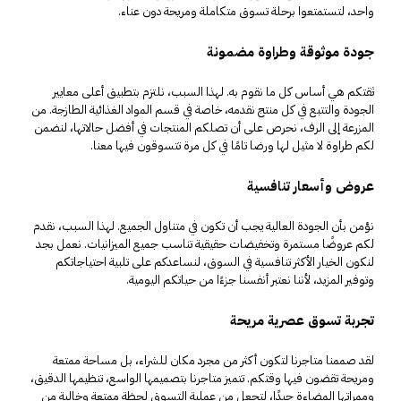
واحد، لتستمتعوا برحلة تسوق متكاملة ومريحة دون عناء.
جودة موثوقة وطراوة مضمونة
ثقتكم هي أساس كل ما نقوم به. لهذا السبب، نلتزم بتطبيق أعلى معايير
الجودة والتتبع في كل منتج نقدمه، خاصة في قسم المواد الغذائية الطازجة. من
المزرعة إلى الرف، نحرص على أن تصلكم المنتجات في أفضل حالاتها، لنضمن
لكم طراوة لا مثيل لها ورضا تامًا في كل مرة تتسوقون فيها معنا.
عروض وأسعار تنافسية
نؤمن بأن الجودة العالية يجب أن تكون في متناول الجميع. لهذا السبب، نقدم
لكم عروضًا مستمرة وتخفيضات حقيقية تناسب جميع الميزانيات. نعمل بجد
لنكون الخيار الأكثر تنافسية في السوق، لنساعدكم على تلبية احتياجاتكم
وتوفير المزيد، لأننا نعتبر أنفسنا جزءًا من حياتكم اليومية.
تجربة تسوق عصرية مريحة
لقد صممنا متاجرنا لتكون أكثر من مجرد مكان للشراء، بل مساحة ممتعة
ومريحة تقضون فيها وقتكم. تتميز متاجرنا بتصميمها الواسع، تنظيمها الدقيق،
وممراتها المضاءة جيدًا، لتجعل من عملية التسوق لحظة ممتعة وخالية من