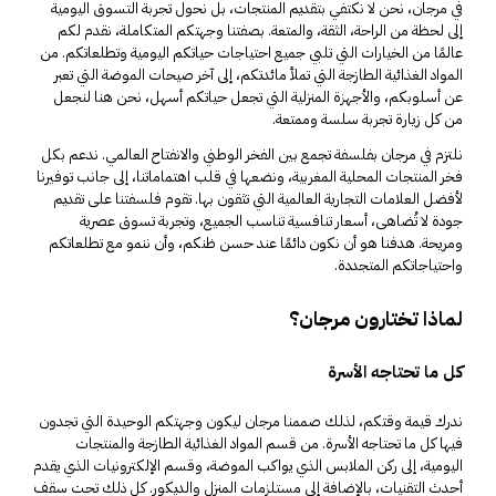
في مرجان، نحن لا نكتفي بتقديم المنتجات، بل نحول تجربة التسوق اليومية
إلى لحظة من الراحة، الثقة، والمتعة. بصفتنا وجهتكم المتكاملة، نقدم لكم
عالمًا من الخيارات التي تلبي جميع احتياجات حياتكم اليومية وتطلعاتكم. من
المواد الغذائية الطازجة التي تملأ مائدتكم، إلى آخر صيحات الموضة التي تعبر
عن أسلوبكم، والأجهزة المنزلية التي تجعل حياتكم أسهل، نحن هنا لنجعل
من كل زيارة تجربة سلسة وممتعة.
نلتزم في مرجان بفلسفة تجمع بين الفخر الوطني والانفتاح العالمي. ندعم بكل
فخر المنتجات المحلية المغربية، ونضعها في قلب اهتماماتنا، إلى جانب توفيرنا
لأفضل العلامات التجارية العالمية التي تثقون بها. تقوم فلسفتنا على تقديم
جودة لا تُضاهى، أسعار تنافسية تناسب الجميع، وتجربة تسوق عصرية
ومريحة. هدفنا هو أن نكون دائمًا عند حسن ظنكم، وأن ننمو مع تطلعاتكم
واحتياجاتكم المتجددة.
لماذا تختارون مرجان؟
كل ما تحتاجه الأسرة
ندرك قيمة وقتكم، لذلك صممنا مرجان ليكون وجهتكم الوحيدة التي تجدون
فيها كل ما تحتاجه الأسرة. من قسم المواد الغذائية الطازجة والمنتجات
اليومية، إلى ركن الملابس الذي يواكب الموضة، وقسم الإلكترونيات الذي يقدم
أحدث التقنيات، بالإضافة إلى
مستلزمات
المنزل والديكور. كل ذلك تحت سقف