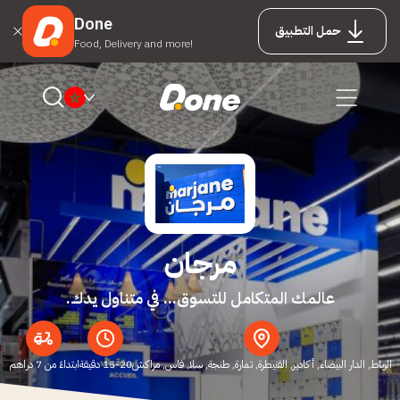
Done
حمل التطبيق
Food, Delivery and more!
مرجان
عالمك المتكامل للتسوق... في متناول يدك.
الرباط, الدار البيضاء, أكادير, القنيطرة, تمارة, طنجة, سلا, فاس, مراكش
15-20 دقيقة
ابتداءً من 7 دراهم