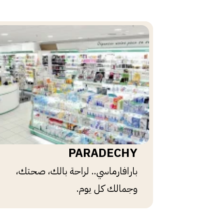
PARADECHY
بارافارماسي.. لراحة بالك، صحتك،
وجمالك كل يوم.