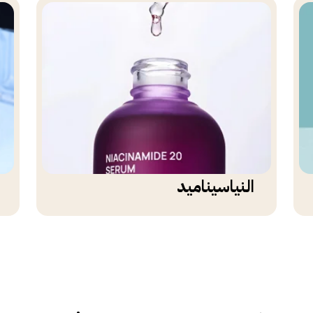
النياسيناميد