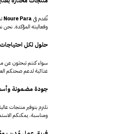
منتجات مختارة بعناي
نُقدم في
Noure Para
تش
وفعاليته المؤكدة. نحن 
حلول لكل احتياجات ا
سواء كنتم تبحثون عن منت
غذائية لدعم صحتكم العام
جودة مضمونة وأسعا
نلتزم بتوفير منتجات عال
ومناسبة. يمكنكم الاستم
فريق عمل مُدرب ومُ