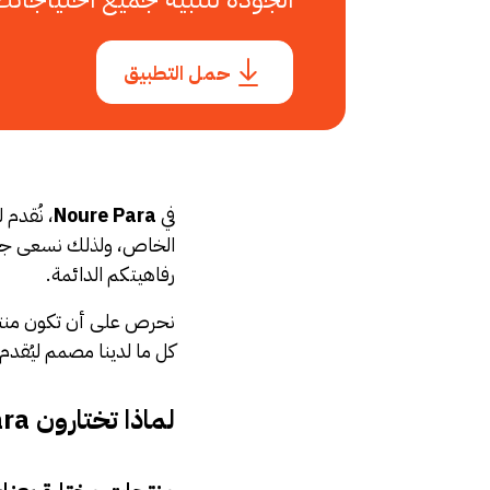
حمل التطبيق
في
Noure Para
، نُقدم
الخاص، ولذلك نسعى جاهدي
رفاهيتكم الدائمة.
نحرص على أن تكون منتجاتن
كل ما لدينا مصمم ليُقدم
لماذا تختارون Noure Para؟