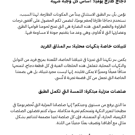
دجاج طازج يوميًا: أساس كل وجبة شهية
نؤمن بأن سر الطبق الاستثنائي يبدأ من المكونات الطازجة. لهذا السبب،
نستخدم دجاجًا طازجًا يُحضر يوميًا، لنضمن لكم الحصول على أقصى درجات
الطراوة والطعم الغني. هذه النضارة هي التي تمنح لحومنا قوامها الطري
وعصارتها التي لا تُقاوم، وهي وعد منا بتقديم جودة لا مساومة فيها.
تتبيلات خاصة بنكهات محلية: سر المذاق الفريد
يكمن سر نكهتنا التي تميزنا في تتبيلاتنا الخاصة، المُعدة بمزيج فريد من التوابل
والنكهات المحلية. تتغلغل هذه الخلطات الغنية في كل قطعة دجاج، لتمنحها
مذاقًا عميقًا ومميزًا لا يمكن تقليده. إنها ليست مجرد تتبيلة، بل هي بصمتنا
الخاصة التي تجعل من كل قضمة تجربة لا تُنسى.
صلصات منزلية مبتكرة: اللمسة التي تكمل الطبق
ما الذي يرفع من مستوى وجبتكم؟ إنها صلصاتنا المنزلية التي تُحضر يوميًا في
مطبخنا لتعزيز النكهة وتمنحكم تجربة متكاملة. سواء كنتم تفضلون الصلصات
الكريمية، الحارة، أو المنعشة، فإن كل صلصة لدينا مصممة لتتناغم بشكل
مثالي مع أطباقنا وتضيف بعدًا جديدًا من اللذة.