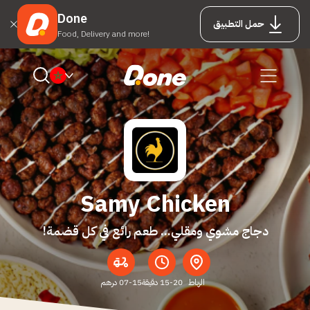
Done
حمل التطبيق
Food, Delivery and more!
Samy Chicken
دجاج مشوي ومقلي... طعم رائع في كل قضمة!
الرباط
15-20 دقيقة
07-15 درهم