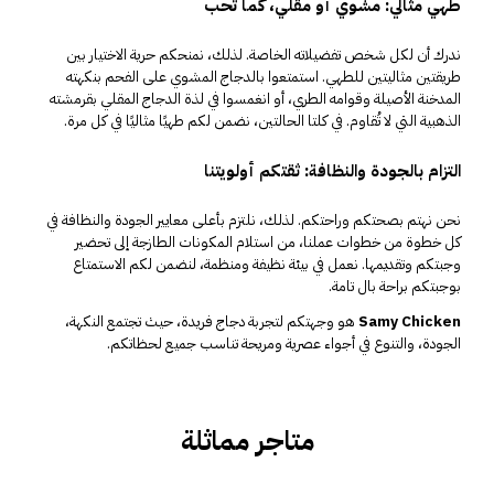
طهي مثالي: مشوي أو مقلي، كما تحب
ندرك أن لكل شخص تفضيلاته الخاصة. لذلك، نمنحكم حرية الاختيار بين
طريقتين مثاليتين للطهي. استمتعوا بالدجاج المشوي على الفحم بنكهته
المدخنة الأصيلة وقوامه الطري، أو انغمسوا في لذة الدجاج المقلي بقرمشته
الذهبية التي لا تُقاوم. في كلتا الحالتين، نضمن لكم طهيًا مثاليًا في كل مرة.
التزام بالجودة والنظافة: ثقتكم أولويتنا
نحن نهتم بصحتكم وراحتكم. لذلك، نلتزم بأعلى معايير الجودة والنظافة في
كل خطوة من خطوات عملنا، من استلام المكونات الطازجة إلى تحضير
وجبتكم وتقديمها. نعمل في بيئة نظيفة ومنظمة، لنضمن لكم الاستمتاع
بوجبتكم براحة بال تامة.
Samy Chicken
هو وجهتكم لتجربة دجاج فريدة، حيث تجتمع النكهة،
الجودة، والتنوع في أجواء عصرية ومريحة تناسب جميع لحظاتكم.
متاجر مماثلة