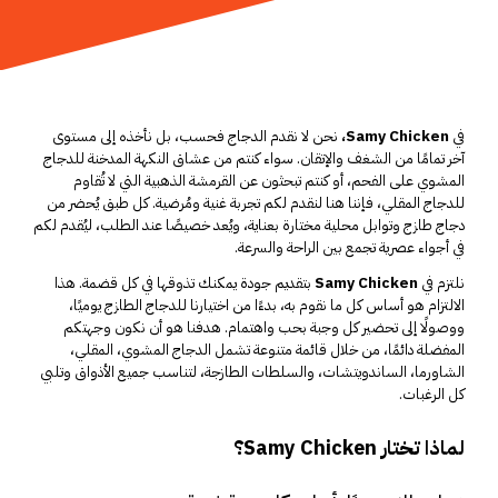
في
Samy Chicken،
نحن لا نقدم الدجاج فحسب، بل نأخذه إلى مستوى
آخر تمامًا من الشغف والإتقان. سواء كنتم من عشاق النكهة المدخنة للدجاج
المشوي على الفحم، أو كنتم تبحثون عن القرمشة الذهبية التي لا تُقاوم
للدجاج المقلي، فإننا هنا لنقدم لكم تجربة غنية ومُرضية. كل طبق يُحضر من
دجاج طازج وتوابل محلية مختارة بعناية، ويُعد خصيصًا عند الطلب، ليُقدم لكم
في أجواء عصرية تجمع بين الراحة والسرعة.
نلتزم في
Samy Chicken
بتقديم جودة يمكنك تذوقها في كل قضمة. هذا
الالتزام هو أساس كل ما نقوم به، بدءًا من اختيارنا للدجاج الطازج يوميًا،
ووصولًا إلى تحضير كل وجبة بحب واهتمام. هدفنا هو أن نكون وجهتكم
المفضلة دائمًا، من خلال قائمة متنوعة تشمل الدجاج المشوي، المقلي،
الشاورما، الساندويتشات، والسلطات الطازجة، لتناسب جميع الأذواق وتلبي
كل الرغبات.
لماذا تختار Samy Chicken؟