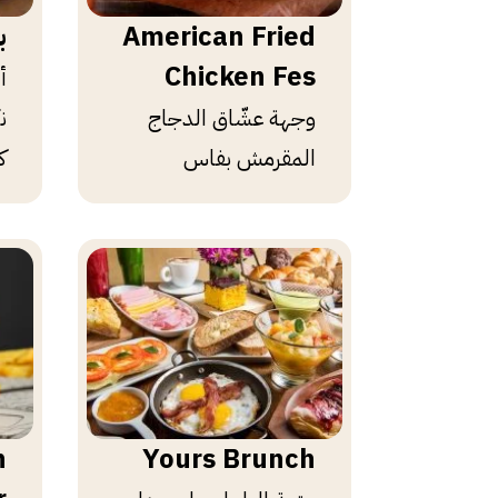
American Fried
ب
Chicken Fes
أ
وجهة عشّاق الدجاج
ن
المقرمش بفاس
ك
n
Yours Brunch