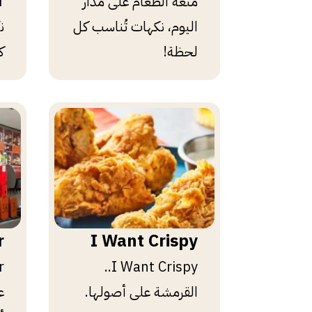
r
متعة الطعام على مدار
اليوم، نكهات تُناسب كل
ن
لحظة!
ك
r
I Want Crispy
I Want Crispy..
القرمشة على أصولها.
ع