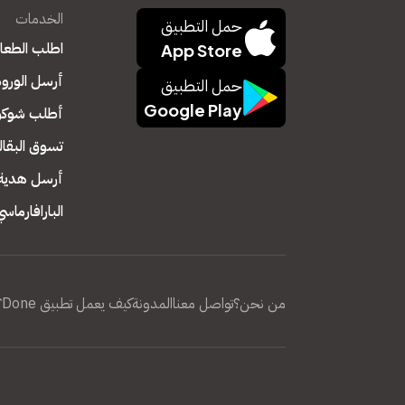
الخدمات
حمل التطبيق
اطلب الطعا
App Store
أرسل الورود
حمل التطبيق
Google Play
أطلب شوكول
تسوق البقال
أرسل هدية
البارافارماسي
من نحن؟
تواصل معنا
المدونة
كيف يعمل تطبيق Done؟