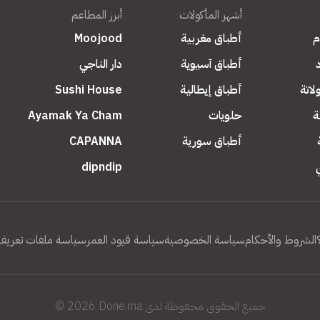
أشهر المأكولات
أبرز المطاعم
م
أطباق مغربية
Moojood
أطباق آسيوية
دار الناجي
اتة
أطباق إيطالية
Sushi House
ة
حلويات
Ayamak Ya Cham
أطباق سورية
CAPANNA
dipndip
الشروط والأحكام
سياسة الخصوصية
سياسة قيود العمر
سياسة ملفات تعريف ا
جميع الحقوق محفوظة لدى
Done.ma
2026 ©