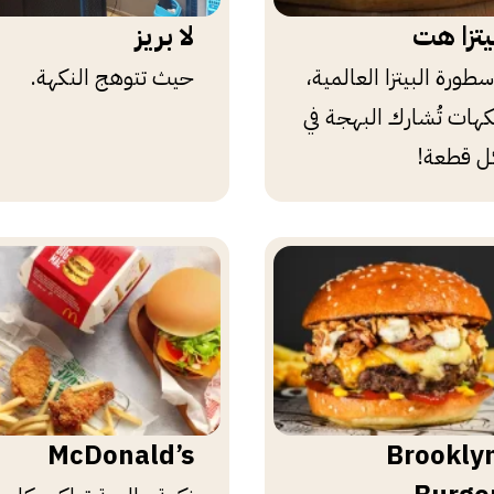
يتزا هت
لا بريز
سطورة البيتزا العالمية،
حيث تتوهج النكهة.
كهات تُشارك البهجة في
ل قطعة!
McDonald’s
Brookly