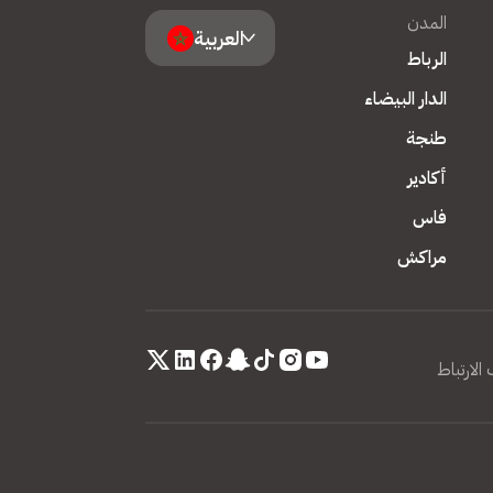
المدن
العربية
الرباط
الدار البيضاء
طنجة
أكادير
فاس
مراكش
لارتباط