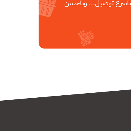
بأسرع توصيل... وبأحسن