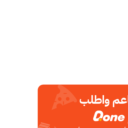
عم واطلب