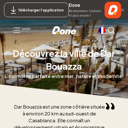
Done
Télécharger l'application
Restauration, livraison
et plus encore !
Découvrez la ville de Dar
Bouazza
L’harmonie parfaite entre mer, nature et modernité!
Dar Bouazza est une zone côtière située
à environ 20 km au sud-ouest de
Casablanca. Elle connaît un
développement urbain et économique