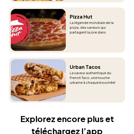
Pizza Hut
La légende mondiale de la
pizza, des saveurs qui
partagent la joie dans
chaque part!
Urban Tacos
La saveur authentique du
French Taco, une touche
urbaine à chaque bouchée!
Explorez encore plus et
téléchargez l’app