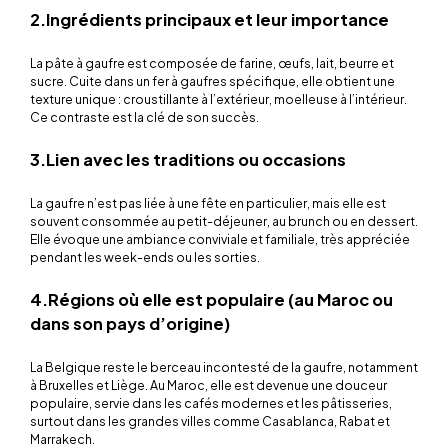
2.Ingrédients principaux et leur importance
La pâte à gaufre est composée de farine, œufs, lait, beurre et
sucre. Cuite dans un fer à gaufres spécifique, elle obtient une
texture unique : croustillante à l’extérieur, moelleuse à l’intérieur.
Ce contraste est la clé de son succès.
3.Lien avec les traditions ou occasions
La gaufre n’est pas liée à une fête en particulier, mais elle est
souvent consommée au petit-déjeuner, au brunch ou en dessert.
Elle évoque une ambiance conviviale et familiale, très appréciée
pendant les week-ends ou les sorties.
4.Régions où elle est populaire (au Maroc ou
dans son pays d’origine)
La Belgique reste le berceau incontesté de la gaufre, notamment
à Bruxelles et Liège. Au Maroc, elle est devenue une douceur
populaire, servie dans les cafés modernes et les pâtisseries,
surtout dans les grandes villes comme Casablanca, Rabat et
Marrakech.