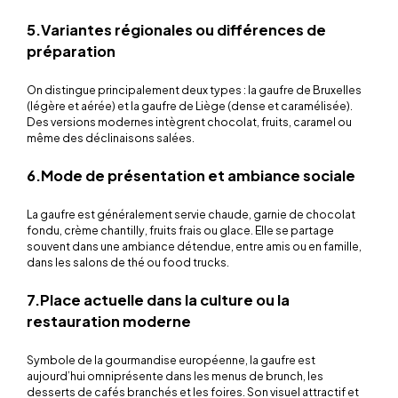
5.Variantes régionales ou différences de
préparation
On distingue principalement deux types : la gaufre de Bruxelles
(légère et aérée) et la gaufre de Liège (dense et caramélisée).
Des versions modernes intègrent chocolat, fruits, caramel ou
même des déclinaisons salées.
6.Mode de présentation et ambiance sociale
La gaufre est généralement servie chaude, garnie de chocolat
fondu, crème chantilly, fruits frais ou glace. Elle se partage
souvent dans une ambiance détendue, entre amis ou en famille,
dans les salons de thé ou food trucks.
7.Place actuelle dans la culture ou la
restauration moderne
Symbole de la gourmandise européenne, la gaufre est
aujourd’hui omniprésente dans les menus de brunch, les
desserts de cafés branchés et les foires. Son visuel attractif et