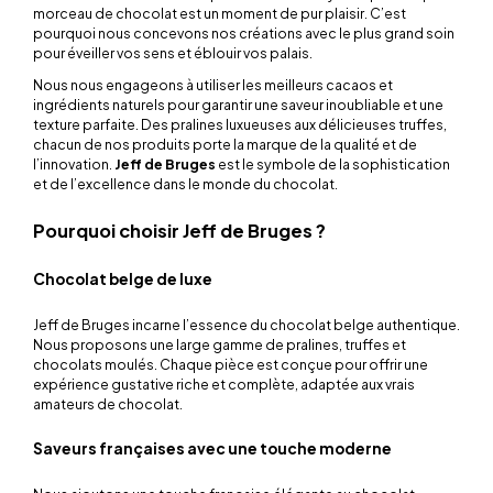
morceau de chocolat est un moment de pur plaisir. C’est
pourquoi nous concevons nos créations avec le plus grand soin
pour éveiller vos sens et éblouir vos palais.
Nous nous engageons à utiliser les meilleurs cacaos et
ingrédients naturels pour garantir une saveur inoubliable et une
texture parfaite. Des pralines luxueuses aux délicieuses truffes,
chacun de nos produits porte la marque de la qualité et de
l’innovation.
Jeff de Bruges
est le symbole de la sophistication
et de l’excellence dans le monde du chocolat.
Pourquoi choisir Jeff de Bruges ?
Chocolat belge de luxe
Jeff de Bruges incarne l’essence du chocolat belge authentique.
Nous proposons une large gamme de pralines, truffes et
chocolats moulés. Chaque pièce est conçue pour offrir une
expérience gustative riche et complète, adaptée aux vrais
amateurs de chocolat.
Saveurs françaises avec une touche moderne