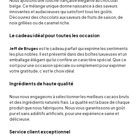
Nous ajoutons une touche française élégante au chocolat
belge. Ce mélange unique donne naissance à des saveurs
innovantes et audacieuses qui satisfont tous les goûts.
Découvrez des chocolats aux saveurs de fruits de saison, de
noix grillées ou de caramel riche.
Le cadeau idéal pour toutes les occasion
Jeff de Bruges
est le cadeau parfait qui exprime les sentiments
les plus nobles. Il est présenté dans des boîtes luxueuses et un
emballage élégant qui lui confère un caractère spécial. Que ce
soit pour une occasion spéciale ou simplement pour exprimer
votre gratitude, c’est le choix idéal.
Ingrédients de haute qualité
Nous nous engageons à sélectionner les meilleurs cacaos bruts
et des ingrédients naturels frais. La qualité est la base de chaque
produit que nous fabriquons. Nous vous garantissons un goût
pur et sans additifs artificiels, pour une expérience saine et
délicieuse.
Service client exceptionnel