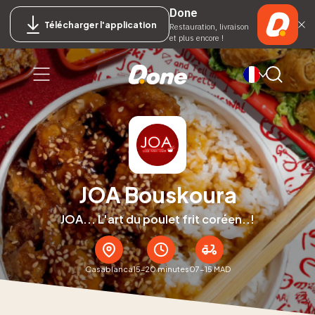
Done
Télécharger l'application
Restauration, livraison
et plus encore !
JOA Bouskoura
JOA... L'art du poulet frit coréen..!
Casablanca
15–20 minutes
07-15 MAD