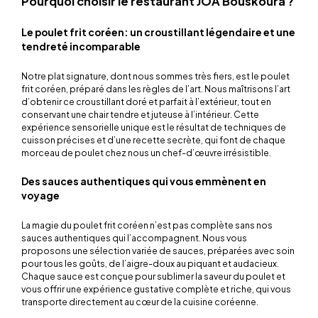
Pourquoi choisir le restaurant JOA Bouskoura ?
Le poulet frit coréen: un croustillant légendaire et une
tendreté incomparable
Notre plat signature, dont nous sommes très fiers, est le poulet
frit coréen, préparé dans les règles de l’art. Nous maîtrisons l’art
d’obtenir ce croustillant doré et parfait à l’extérieur, tout en
conservant une chair tendre et juteuse à l’intérieur. Cette
expérience sensorielle unique est le résultat de techniques de
cuisson précises et d’une recette secrète, qui font de chaque
morceau de poulet chez nous un chef-d’œuvre irrésistible.
Des sauces authentiques qui vous emmènent en
voyage
La magie du poulet frit coréen n’est pas complète sans nos
sauces authentiques qui l’accompagnent. Nous vous
proposons une sélection variée de sauces, préparées avec soin
pour tous les goûts, de l’aigre-doux au piquant et audacieux.
Chaque sauce est conçue pour sublimer la saveur du poulet et
vous offrir une expérience gustative complète et riche, qui vous
transporte directement au cœur de la cuisine coréenne.