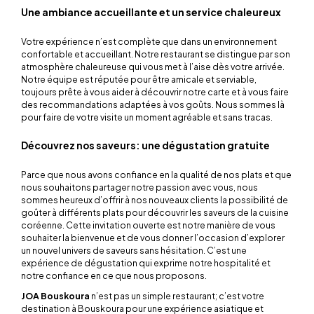
Une ambiance accueillante et un service chaleureux
Votre expérience n’est complète que dans un environnement
confortable et accueillant. Notre restaurant se distingue par son
atmosphère chaleureuse qui vous met à l’aise dès votre arrivée.
Notre équipe est réputée pour être amicale et serviable,
toujours prête à vous aider à découvrir notre carte et à vous faire
des recommandations adaptées à vos goûts. Nous sommes là
pour faire de votre visite un moment agréable et sans tracas.
Découvrez nos saveurs: une dégustation gratuite
Parce que nous avons confiance en la qualité de nos plats et que
nous souhaitons partager notre passion avec vous, nous
sommes heureux d’offrir à nos nouveaux clients la possibilité de
goûter à différents plats pour découvrir les saveurs de la cuisine
coréenne. Cette invitation ouverte est notre manière de vous
souhaiter la bienvenue et de vous donner l’occasion d’explorer
un nouvel univers de saveurs sans hésitation. C’est une
expérience de dégustation qui exprime notre hospitalité et
notre confiance en ce que nous proposons.
JOA Bouskoura
n’est pas un simple restaurant; c’est votre
destination à Bouskoura pour une expérience asiatique et