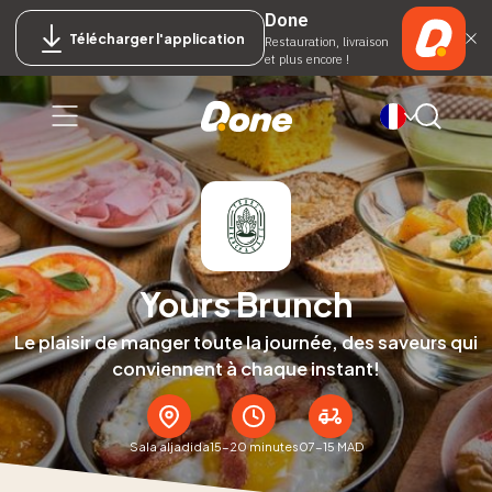
Done
Télécharger l'application
Restauration, livraison
et plus encore !
Yours Brunch
Le plaisir de manger toute la journée, des saveurs qui
conviennent à chaque instant!
Sala aljadida
15-20 minutes
07-15 MAD