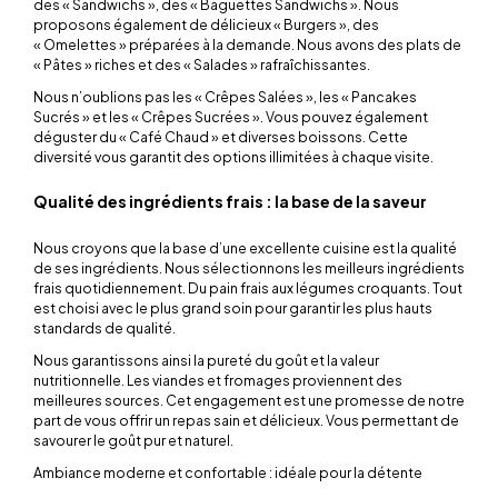
des « Sandwichs », des « Baguettes Sandwichs ». Nous
proposons également de délicieux « Burgers », des
« Omelettes » préparées à la demande. Nous avons des plats de
« Pâtes » riches et des « Salades » rafraîchissantes.
Nous n’oublions pas les « Crêpes Salées », les « Pancakes
Sucrés » et les « Crêpes Sucrées ». Vous pouvez également
déguster du « Café Chaud » et diverses boissons. Cette
diversité vous garantit des options illimitées à chaque visite.
Qualité des ingrédients frais : la base de la saveur
Nous croyons que la base d’une excellente cuisine est la qualité
de ses ingrédients. Nous sélectionnons les meilleurs ingrédients
frais quotidiennement. Du pain frais aux légumes croquants. Tout
est choisi avec le plus grand soin pour garantir les plus hauts
standards de qualité.
Nous garantissons ainsi la pureté du goût et la valeur
nutritionnelle. Les viandes et fromages proviennent des
meilleures sources. Cet engagement est une promesse de notre
part de vous offrir un repas sain et délicieux. Vous permettant de
savourer le goût pur et naturel.
Ambiance moderne et confortable : idéale pour la détente