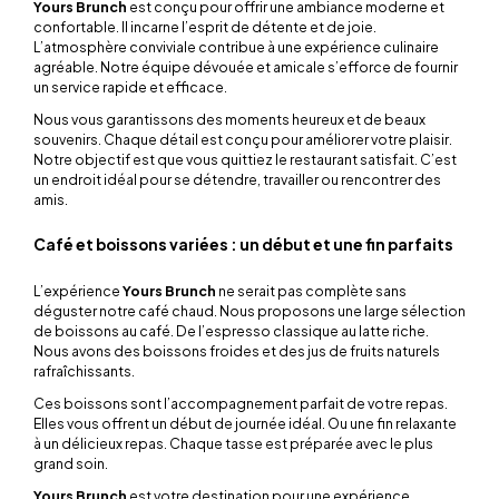
Yours Brunch
est conçu pour offrir une ambiance moderne et
confortable. Il incarne l’esprit de détente et de joie.
L’atmosphère conviviale contribue à une expérience culinaire
agréable. Notre équipe dévouée et amicale s’efforce de fournir
un service rapide et efficace.
Nous vous garantissons des moments heureux et de beaux
souvenirs. Chaque détail est conçu pour améliorer votre plaisir.
Notre objectif est que vous quittiez le restaurant satisfait. C’est
un endroit idéal pour se détendre, travailler ou rencontrer des
amis.
Café et boissons variées : un début et une fin parfaits
L’expérience
Yours Brunch
ne serait pas complète sans
déguster notre café chaud. Nous proposons une large sélection
de boissons au café. De l’espresso classique au latte riche.
Nous avons des boissons froides et des jus de fruits naturels
rafraîchissants.
Ces boissons sont l’accompagnement parfait de votre repas.
Elles vous offrent un début de journée idéal. Ou une fin relaxante
à un délicieux repas. Chaque tasse est préparée avec le plus
grand soin.
Yours Brunch
est votre destination pour une expérience