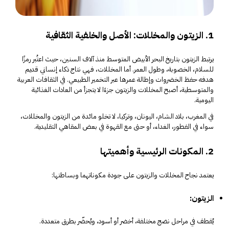
1. الزيتون والمخللات: الأصل والخلفية الثقافية
يرتبط الزيتون بتاريخ البحر الأبيض المتوسط منذ آلاف السنين، حيث اعتُبر رمزًا
للسلام، الخصوبة، وطول العمر. أما المخللات، فهي نتاج ذكاء إنساني قديم
هدفه حفظ الخضروات وإطالة عمرها عبر التخمير الطبيعي. في الثقافات العربية
والمتوسطية، أصبح المخللات والزيتون جزءًا لا يتجزأ من العادات الغذائية
اليومية.
في المغرب، بلاد الشام، اليونان، وتركيا، لا تخلو مائدة من الزيتون والمخللات،
سواء في الفطور، الغداء، أو حتى مع القهوة في بعض المقاهي التقليدية.
2. المكونات الرئيسية وأهميتها
يعتمد نجاح المخللات والزيتون على جودة مكوناتهما وبساطتها:
الزيتون:
يُقطف في مراحل نضج مختلفة، أخضر أو أسود، ويُحضّر بطرق متعددة.