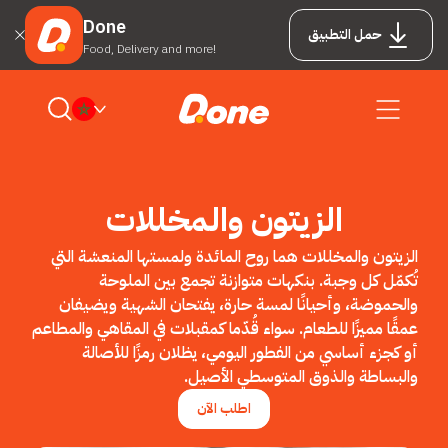
Done
حمل التطبيق
Food, Delivery and more!
الزيتون والمخللات
الزيتون والمخللات هما روح المائدة ولمستها المنعشة التي
تُكمّل كل وجبة. بنكهات متوازنة تجمع بين الملوحة
والحموضة، وأحيانًا لمسة حارة، يفتحان الشهية ويضيفان
عمقًا مميزًا للطعام. سواء قُدّما كمقبلات في المقاهي والمطاعم
أو كجزء أساسي من الفطور اليومي، يظلان رمزًا للأصالة
والبساطة والذوق المتوسطي الأصيل.
اطلب الآن