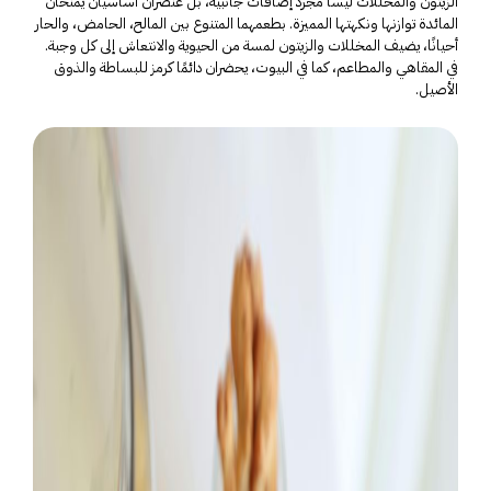
الزيتون والمخللات ليسا مجرد إضافات جانبية، بل عنصران أساسيان يمنحان
المائدة توازنها ونكهتها المميزة. بطعمهما المتنوع بين المالح، الحامض، والحار
أحيانًا، يضيف المخللات والزيتون لمسة من الحيوية والانتعاش إلى كل وجبة.
في المقاهي والمطاعم، كما في البيوت، يحضران دائمًا كرمز للبساطة والذوق
الأصيل.