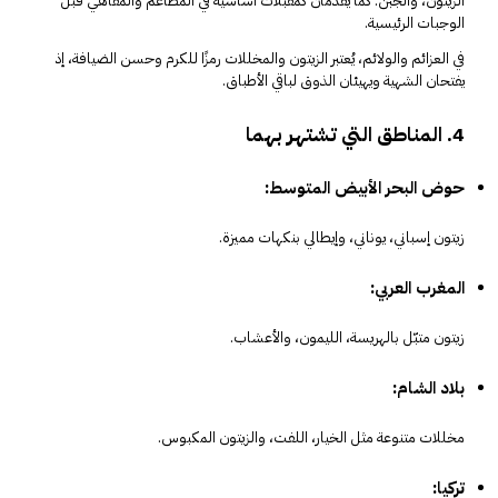
الزيتون، والجبن. كما يُقدّمان كمقبلات أساسية في المطاعم والمقاهي قبل
الوجبات الرئيسية.
في العزائم والولائم، يُعتبر الزيتون والمخللات رمزًا للكرم وحسن الضيافة، إذ
يفتحان الشهية ويهيئان الذوق لباقي الأطباق.
4. المناطق التي تشتهر بهما
حوض البحر الأبيض المتوسط:
زيتون إسباني، يوناني، وإيطالي بنكهات مميزة.
المغرب العربي:
زيتون متبّل بالهريسة، الليمون، والأعشاب.
بلاد الشام:
مخللات متنوعة مثل الخيار، اللفت، والزيتون المكبوس.
تركيا: