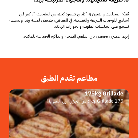
يُقدّم المخللات والزيتون في أطباق صغيرة كجزء من المقبلات، أو كمرافق
أساسي للوجبات السريعة والتقليدية. في المقاهي، يضيفان لمسة ودية وبسيطة
تشجع على الجلسات الطويلة والحوارات الهادئة.
إنهما عنصران يجمعان بين الطعم، الصحة، والذاكرة الجماعية للمائدة.
مطاعم تقدم الطبق
175kg Grillade
175 kg Grillade : من الجزار... إلى الشواية!