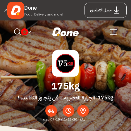
Done
حمل التطبيق
Food, Delivery and more!
175kg
175kg: الجزارة العصرية... فن يتجاوز التقاليد..!
الرباط
15-20 دقيقة
07-15 درهم