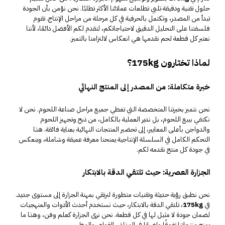
حلول تقنية ودقيقة تلبي تطلعات عملائنا الأكثر تطلبًا. نحن نؤمن بأن الجودة
تبدأ من المصدر، وتكتمل بالحرفية في كل مرحلة من مراحل الإنتاج. تقوم
فلسفتنا على التحليل الدقيق لاحتياجاتكم، لنقدم لكم الأفضل دائمًا، لأننا
نعتبر كل قطعة لحم نقدمها هي انعكاس لالتزامنا بالتميز.
لماذا تختارون 175kg؟
خبرة متكاملة: من المصدر إلى المنتج النهائي
نحن نتميز بخبرتنا المتخصصة التي تغطي جميع مراحل صناعة اللحوم. نحن لا
نكتفي ببيع اللحوم، بل ندير العملية بالكامل، من ذبح وتجهيز اللحوم
والدواجن
بأعلى المعايير، إلى تحضير المنتجات النهائية بعناية فائقة. هذا
التحكم الكامل في السلسلة الإنتاجية يمنحنا معرفة عميقة وشاملة، وينعكس
في جودة كل منتج نقدمه لكم.
الجزارة العصرية: حيث تلتقي الدقة بالابتكار
نحن نطبق رؤية حديثة وتقنيات متطورة لنرتقي بمهنة الجزارة إلى مستوى جديد.
في
175kg
، تلتقي الدقة بالابتكار، حيث نستخدم أحدث الأدوات والمنهجيات
لضمان جودة لا مثيل لها في كل قطعة. نحن نرى الجزارة كعلم وفن، وهذا ما
يمنح منتجاتنا تفوقًا واضحًا في المذاق، القوام، والمظهر.