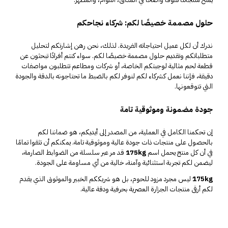
حلول مصممة خصيصًا لكم: شركاء نجاحكم
ندرك أن لكل عميل احتياجاته الفريدة. لذلك، نحن رهن إشارتكم لتحليل
متطلباتكم وتقديم حلول مصممة خصيصًا لكم. سواء كنتم أفرادًا تبحثون عن
قطعة لحم مثالية لوجبتكم الخاصة، أو شركات ومطاعم تتطلبون مواصفات
دقيقة، فإننا نعمل كشركاء لكم لنوفر لكم بالضبط ما تحتاجونه بالدقة والجودة
التي تتوقعونها.
جودة مضمونة وموثوقية تامة
إن تحكمنا الكامل في العملية، من المصدر إلى أيديكم، هو ضماننا لكم
بالحصول على منتجات ذات جودة عالية وموثوقية تامة. يمكنكم أن تثقوا تمامًا
في أن كل منتج يحمل اسم
175kg
قد مر عبر سلسلة من الضوابط الصارمة،
ليضمن لكم تجربة استثنائية وآمنة، خالية من أي مساومة على الجودة.
175kg
ليس مجرد مزود للحوم، بل هو شريككم الخبير والموثوق الذي يقدم
لكم أرقى منتجات الجزارة العصرية بحرفية ودقة عالية.